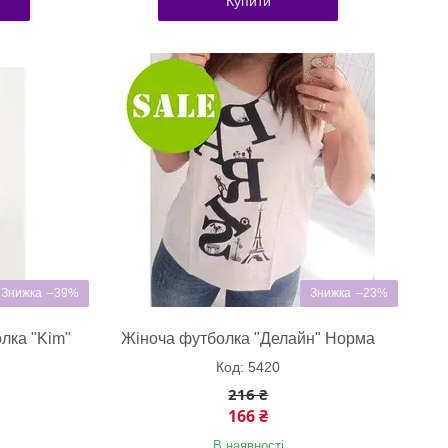
Купити
–39%
–23%
лка "Kim"
Жіноча футболка "Делайн" Норма
5420
216 ₴
166 ₴
В наявності