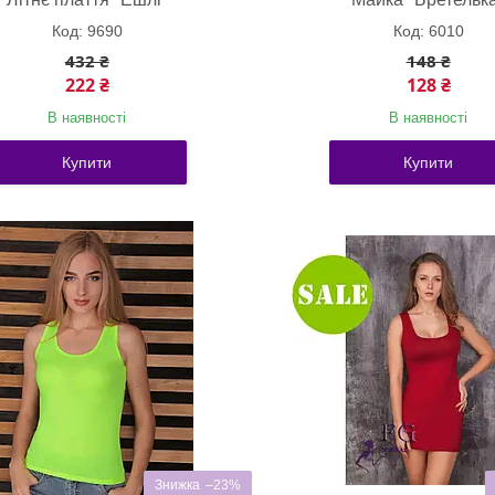
9690
6010
432 ₴
148 ₴
222 ₴
128 ₴
В наявності
В наявності
Купити
Купити
–23%