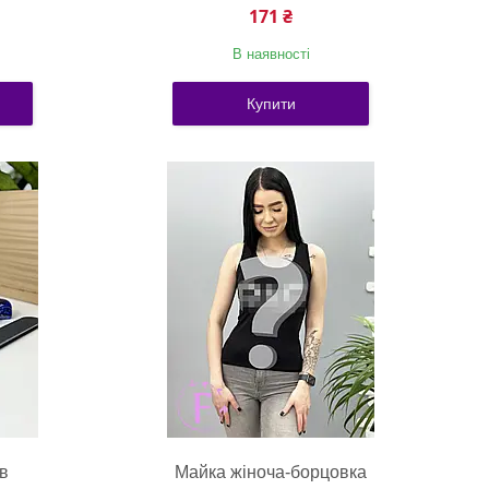
171 ₴
В наявності
Купити
ів
Майка жіноча-борцовка