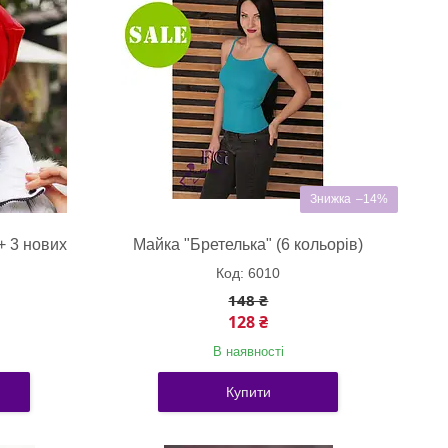
–14%
+ 3 нових
Майка "Бретелька" (6 кольорів)
6010
148 ₴
128 ₴
В наявності
Купити