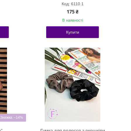
6110.1
175 ₴
В наявності
Купити
–14%
а"
Гумка для волосся з екошкіри