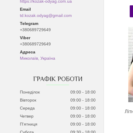
https://kozak-odyag.com.ua
td.kozak.odyag@gmail.com
+380689729649
+380689729649
Миколаїв, Україна
ГРАФІК РОБОТИ
Понеділок
09:00
18:00
Вівторок
09:00
18:00
Середа
09:00
18:00
Літ
Четвер
09:00
18:00
Пʼятниця
09:00
18:00
Субота
09:30
18:00