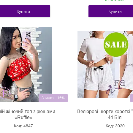
Купити
Купити
–16%
ній жіночий топ з рюшами
Велюрові шорти короткі "T
«Ruffie»
44 Білі
4847
3020