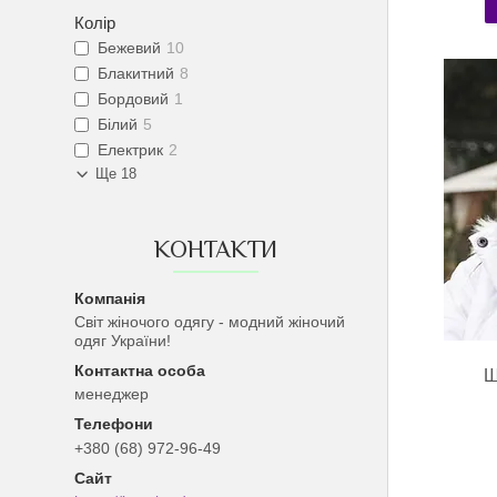
Колір
Бежевий
10
Блакитний
8
Бордовий
1
Білий
5
Електрик
2
Ще 18
КОНТАКТИ
Світ жіночого одягу - модний жіночий
одяг України!
Ш
менеджер
+380 (68) 972-96-49