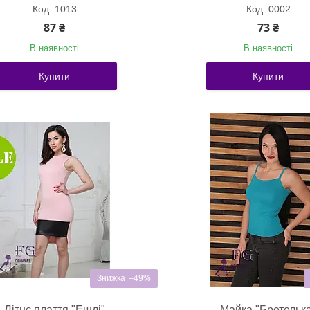
1013
0002
87 ₴
73 ₴
В наявності
В наявності
Купити
Купити
–49%
Літнє плаття "Ешлі"
Майка "Бретельк