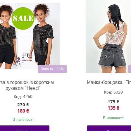
–33%
за в горошок із коротким
Майка-борцовка "Гі
рукавом "Ненсі"
6020
4250
175 ₴
270 ₴
135 ₴
180 ₴
В наявності
В наявності