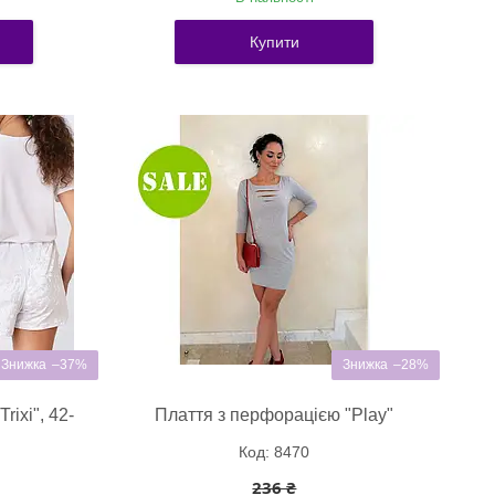
Купити
–37%
–28%
rixi", 42-
Плаття з перфорацією "Play"
8470
236 ₴