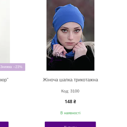
–23%
пюр"
Жіноча шапка трикотажна
3100
148 ₴
В наявності