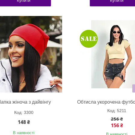
Купити
Купити
апка жіноча з дайвінгу
Обтисла укорочена футбо
5211
3300
256 ₴
148 ₴
156 ₴
В наявності
В наявності