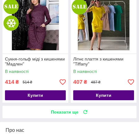
Сукня-гольф міді з кишенями
Літнє плаття з кишенями
"Мадлен"
"Tiffany"
В наявності
В наявності
414
407
₴
₴
514 ₴
487 ₴
Купити
Купити
Показати ще
Про нас