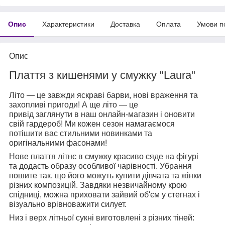
Опис
Характеристики
Доставка
Оплата
Умови п
Опис
Плаття з кишенями у смужку "Laura"
Літо — це завжди яскраві барви, нові враження та
захопливі пригоди! А ще літо — це
привід заглянути в наш онлайн-магазин і оновити
свій гардероб! Ми кожен сезон намагаємося
потішити вас стильними новинками та
оригінальними фасонами!
Нове плаття літнє в смужку красиво сяде на фігурі
та додасть образу особливої чарівності. Убрання
пошите так, що його можуть купити дівчата та жінки
різних композицій. Завдяки незвичайному крою
спідниці, можна приховати зайвий об'єм у стегнах і
візуально врівноважити силует.
Низ і верх літньої сукні виготовлені з різних тіней: