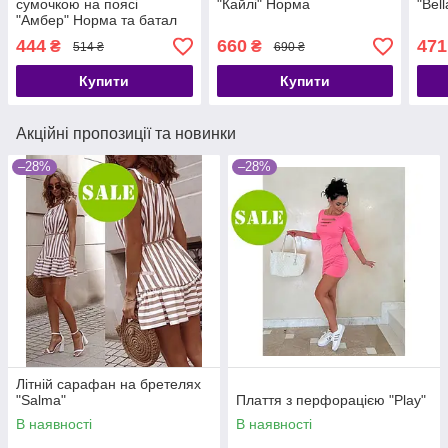
сумочкою на поясі
"Кайлі" Норма
"Bel
"Амбер" Норма та батал
444
660
471
₴
₴
514 ₴
690 ₴
Купити
Купити
Акційні пропозиції та новинки
–28%
–28%
Літній сарафан на бретелях
"Salma"
Плаття з перфорацією "Play"
В наявності
В наявності