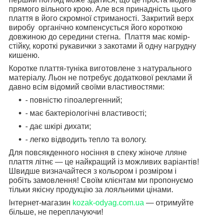
прямого вільного крою. Але вся принадність цього
плаття в його скромної стриманості. Закритий верх
виробу органічно компенсується його короткою
довжиною до середини стегна. Плаття має комір-
стійку, короткі рукавички з закотами й одну нагрудну
кишеню.
Коротке плаття-туніка виготовлене з натурального
матеріалу. Льон не потребує додаткової реклами й
давно всім відомий своїми властивостями:
- повністю гіпоалергенний;
- має бактеріологічні властивості;
- дає шкірі дихати;
- легко відводить тепло та вологу.
Для повсякденного носіння в спеку жіноче лляне
плаття літнє — це найкращий із можливих варіантів!
Швидше визначайтеся з кольором і розміром і
робіть замовлення! Своїм клієнтам ми пропонуємо
тільки якісну продукцію за лояльними цінами.
Інтернет-магазин
kozak-odyag.com.ua
— отримуйте
більше, не переплачуючи!