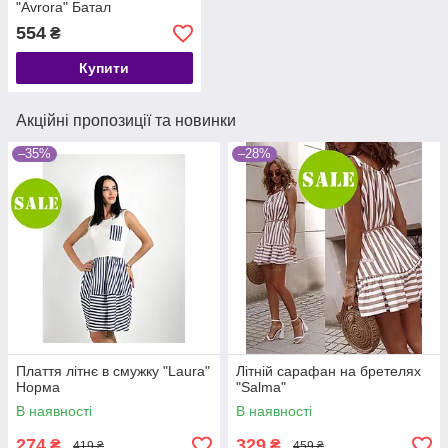
"Avrora" Батал
554
₴
Купити
Акційні пропозиції та новинки
–35%
–28%
Плаття літнє в смужку "Laura"
Літній сарафан на бретелях
Норма
"Salma"
В наявності
В наявності
274
329
₴
₴
419 ₴
459 ₴