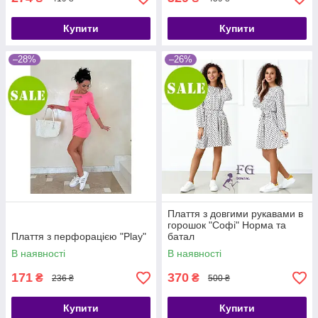
Купити
Купити
–28%
–26%
Плаття з довгими рукавами в
горошок "Софі" Норма та
Плаття з перфорацією "Play"
батал
В наявності
В наявності
171
370
₴
₴
236 ₴
500 ₴
Купити
Купити