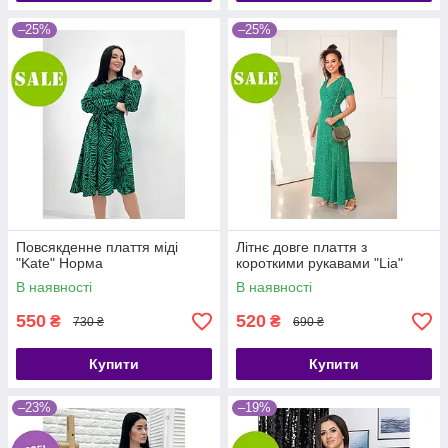
–25%
–25%
Повсякденне плаття міді
Літнє довге плаття з
"Kate" Норма
короткими рукавами "Lia"
В наявності
В наявності
550
520
₴
₴
730 ₴
690 ₴
Купити
Купити
–23%
–19%