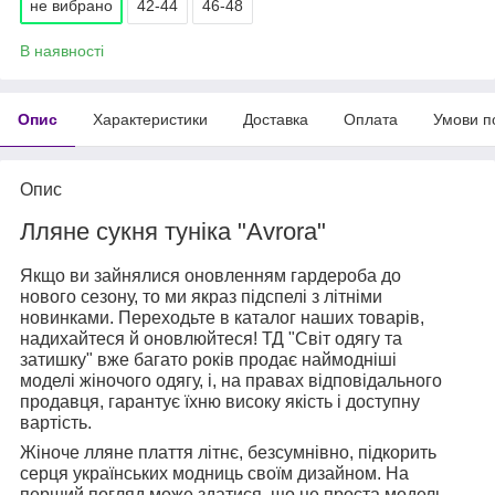
не вибрано
42-44
46-48
В наявності
Опис
Характеристики
Доставка
Оплата
Умови п
Опис
Лляне сукня туніка "Avrora"
Якщо ви зайнялися оновленням гардероба до
нового сезону, то ми якраз підспелі з літніми
новинками. Переходьте в каталог наших товарів,
надихайтеся й оновлюйтеся! ТД "Світ одягу та
затишку" вже багато років продає наймодніші
моделі жіночого одягу, і, на правах відповідального
продавця, гарантує їхню високу якість і доступну
вартість.
Жіноче лляне плаття літнє, безсумнівно, підкорить
серця українських модниць своїм дизайном. На
перший погляд може здатися, що це проста модель