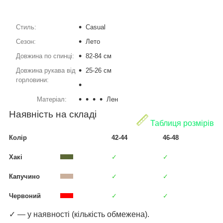
Стиль:
Casual
Сезон:
Лето
Довжина по спинці:
82-84 см
Довжина рукава від
25-26 см
горловини:
Матеріал:
Лен
Наявність на складі
Таблиця розмірів
Колір
42-44
46-48
Хакі
✓
✓
Капучино
✓
✓
Червоний
✓
✓
✓ — у наявності (кількість обмежена).