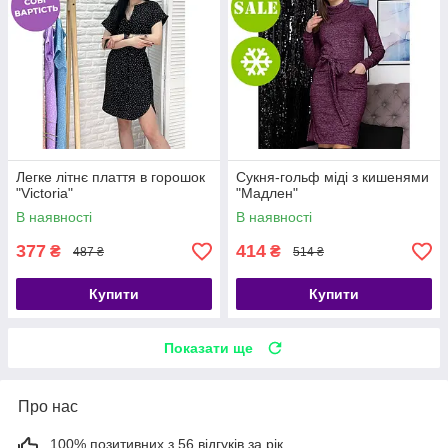
Легке літнє плаття в горошок
Сукня-гольф міді з кишенями
"Victoria"
"Мадлен"
В наявності
В наявності
377
414
₴
₴
487 ₴
514 ₴
Купити
Купити
Показати ще
Про нас
100% позитивних з 56 відгуків за рік