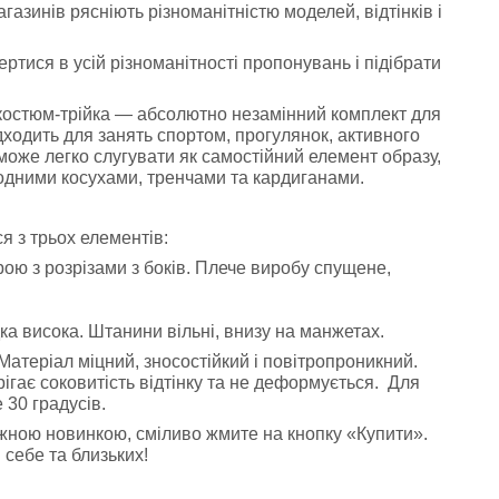
агазинів рясніють різноманітністю моделей, відтінків і
тися в усій різноманітності пропонувань і підібрати
остюм-трійка — абсолютно незамінний комплект для
ходить для занять спортом, прогулянок, активного
 може легко слугувати як самостійний елемент образу,
модними косухами, тренчами та кардиганами.
я з трьох елементів:
ою з розрізами з боків. Плече виробу спущене,
ка висока. Штанини вільні, внизу на манжетах.
атеріал міцний, зносостійкий і повітропроникний.
рігає соковитість відтінку та не деформується. Для
30 градусів.
жною новинкою, сміливо жмите на кнопку «Купити».
себе та близьких!