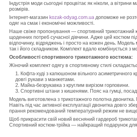
Індустрія моди сьогодні процвітає як ніколи, а вітрини м
розмірів.
Інтернет-магазин
kozak-odyag.com.ua
допоможе не розтер
одяг на смак і економічні можливості.
Наше свіже пропонування — спортивний трикотажний к
щоденних потреб сучасної дівчини. Адже цей костюм під
відпочинку, відряджень і просто на кожен день. Модель
так і його складником. Комплект вдало комбінується з 
Особливості спортивного трикотажного костюма:
Жіночий комплект одягу в спортивному стилі складаєтьс
Кофта-худі з капюшоном вільного асиметричного кр
довгі рукави з манжетами.
Майка-безрукавка з круглим вирізом горловини.
Спортивні штани з кишенями. Пояс на гумці, посад
Модель виготовлена з трикотажного полотна двонитка. М
Навіть під час активної експлуатації двонитка довго збе
прання рекомендований температурний режим не вище 
Щоб прикрасити свій новий весняний гардероб трикота
Спортивний костюм-трійка — найкращий подарунок для 