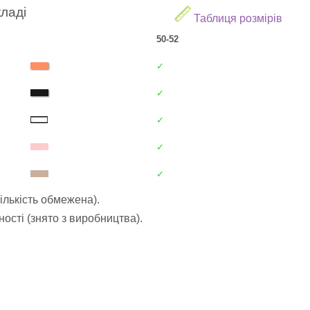
кладі
Таблиця розмірів
50-52
✓
✓
✓
✓
✓
ількість обмежена).
ості (знято з виробництва).