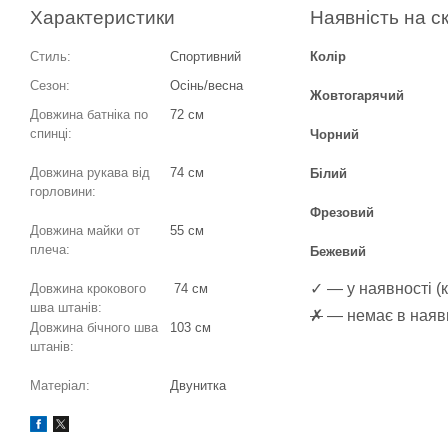
Характеристики
Наявність на с
Стиль:
Спортивний
Колір
Сезон:
Осінь/весна
Жовтогарячий
Довжина батніка по
72 см
спинці:
Чорний
Довжина рукава від
74 см
Білий
горловини:
Фрезовий
Довжина майки от
55 см
плеча:
Бежевий
✓ — у наявності (к
Довжина крокового
74 см
шва штанів:
✗
— немає в наявн
Довжина бічного шва
103 см
штанів:
Матеріал:
Двунитка