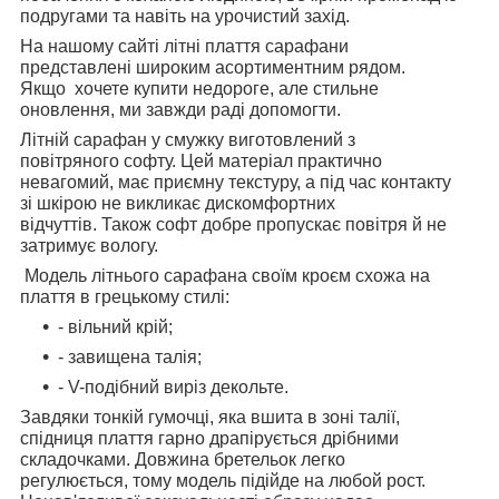
подругами та навіть на урочистий захід.
На нашому сайті літні плаття сарафани
представлені широким асортиментним рядом.
Якщо хочете купити недороге, але стильне
оновлення, ми завжди раді допомогти.
Літній сарафан у смужку виготовлений з
повітряного софту. Цей матеріал практично
невагомий, має приємну текстуру, а під час контакту
зі шкірою не викликає дискомфортних
відчуттів. Також софт добре пропускає повітря й не
затримує вологу.
Модель літнього сарафана своїм кроєм схожа на
плаття в грецькому стилі:
- вільний крій;
- завищена талія;
- V-подібний виріз декольте.
Завдяки тонкій гумочці, яка вшита в зоні талії,
спідниця плаття гарно драпірується дрібними
складочками. Довжина бретельок легко
регулюється, тому модель підійде на любой рост.