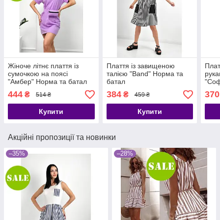
Жіноче літнє плаття із
Плаття із завищеною
Плат
сумочкою на поясі
талією "Band" Норма та
рука
"Амбер" Норма та батал
батал
"Соф
444
384
370
₴
₴
514 ₴
459 ₴
Купити
Купити
Акційні пропозиції та новинки
–35%
–28%