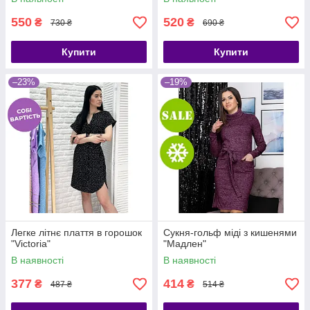
550
520
₴
₴
730 ₴
690 ₴
Купити
Купити
–23%
–19%
Легке літнє плаття в горошок
Сукня-гольф міді з кишенями
"Victoria"
"Мадлен"
В наявності
В наявності
377
414
₴
₴
487 ₴
514 ₴