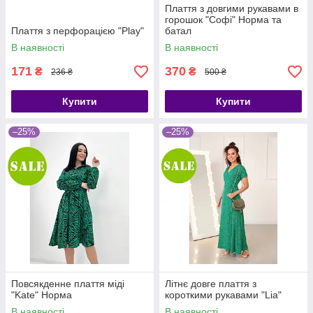
Плаття з довгими рукавами в
горошок "Софі" Норма та
Плаття з перфорацією "Play"
батал
В наявності
В наявності
171
370
₴
₴
236 ₴
500 ₴
Купити
Купити
–25%
–25%
Повсякденне плаття міді
Літнє довге плаття з
"Kate" Норма
короткими рукавами "Lia"
В наявності
В наявності