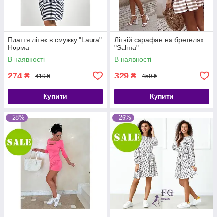
Плаття літнє в смужку "Laura"
Літній сарафан на бретелях
Норма
"Salma"
В наявності
В наявності
274
329
₴
₴
419 ₴
459 ₴
Купити
Купити
–28%
–26%