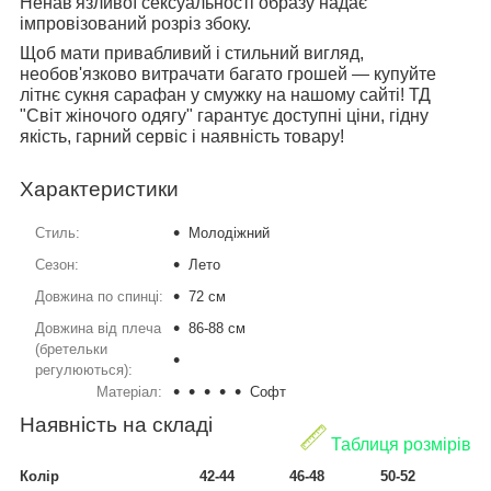
Ненав'язливої сексуальності образу надає
імпровізований розріз збоку.
Щоб мати привабливий і стильний вигляд,
необов'язково витрачати багато грошей — купуйте
літнє сукня сарафан у смужку на нашому сайті! ТД
"Світ жіночого одягу" гарантує доступні ціни, гідну
якість, гарний сервіс і наявність товару!
Характеристики
Стиль:
Молодіжний
Сезон:
Лето
Довжина по спинці:
72 см
Довжина від плеча
86-88 см
(бретельки
регулюються):
Матеріал:
Софт
Наявність на складі
Таблиця розмірів
Колір
42-44
46-48
50-52