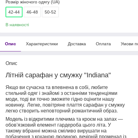
Розмір жіночого одягу (UA)
42-44
46-48
50-52
В наявності
Опис
Характеристики
Доставка
Оплата
Умови п
Опис
Літній сарафан у смужку "Indiana"
Якщо ви сучасна та впевнена в собі, любите
стильний одяг і знайомі з останніми тенденціями
моди, тоді ви точно зможете гідно оцінити нашу
новинку. Легке, повітряне плаття сарафан у смужку
легко створить неповторний романтичний образ.
Модель із відкритими плечима та кроєм на запах —
обов'язковий елемент гардероба цього літа. У
такому вбранні можна сміливо вирушати на
побачення з коханою людиною, вечірній променад із