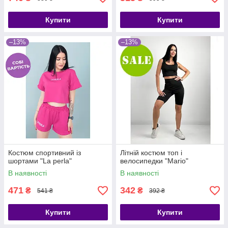
Купити
Купити
–13%
–13%
Костюм спортивний із
Літній костюм топ і
шортами "La perla"
велосипедки "Mario"
В наявності
В наявності
471
342
₴
₴
541 ₴
392 ₴
Купити
Купити