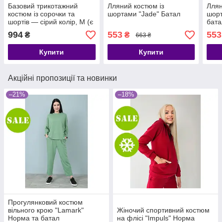
Базовий трикотажний
Лляний костюм із
Ллян
костюм із сорочки та
шортами "Jade" Батал
шорт
шортів — сірий колір, M (є
бата
розміри)
994
553
553
₴
₴
663 ₴
Купити
Купити
Акційні пропозиції та новинки
–21%
–18%
Прогулянковий костюм
вільного крою "Lamark"
Жіночий спортивний костюм
Норма та батал
на флісі "Impuls" Норма