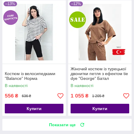
–13%
–12%
Жіночий костюм із турецької
Костюм із велосипедками
двонитки петля з ефектом tie
"Balance" Норма
dye "George" Батал
В наявності
В наявності
556
1 055
₴
₴
636 ₴
1 205 ₴
Купити
Купити
Показати ще