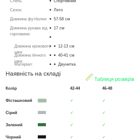
Стиль:
Спортивний
Сезон:
Лето
Довжина футболки:
57-58 см
Довжина рукава від
17 см
горловини:
Довжина крокового
12-13 см
шва:
Довжина бічного
40-41 см
шва:
Матеріал:
Двунитка
Наявність на складі
Таблиця розмірів
Колір
42-44
46-48
Фісташковий
✓
✓
Сірий
✓
✓
Зелений
✓
✓
Чорний
✓
✓