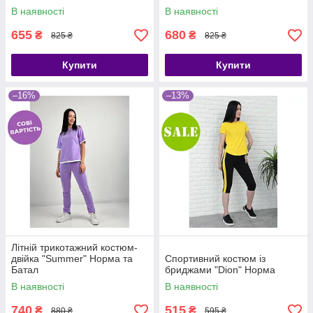
В наявності
В наявності
655
680
₴
₴
825 ₴
825 ₴
Купити
Купити
–16%
–13%
Літній трикотажний костюм-
двійка "Summer" Норма та
Спортивний костюм із
Батал
бриджами "Dion" Норма
В наявності
В наявності
740
515
₴
₴
880 ₴
595 ₴