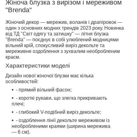
Жіноча блузка з вирізом і мереживом
"Brenda"
Жіночий декор — мережив, воланів і драпіровок —
один з основних модних трендів 2023 року. Новинка
від ТД "Світ одягу та затишку" — літня блузка
"Brenda" — поєднує в собі улюблений модницями
вільний крій, спокусливий виріз декольте та
мереживне оздоблення з зухвалим необробленим
краєм.
Характеристики моделі
Дизайн нової жіночої блузки має кілька
особливостей:
- прямий вільний фасон;
- короткі рукави, що злегка прикривають
плечі;
- глибокий V-подібний виріз декольте;
- оздоблення лінії декольте мереживом із
необробленими краями (ширина мережива
— 6 см).