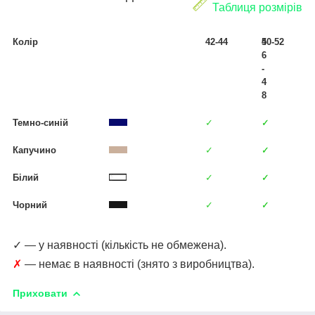
Таблиця розмірів
Колір
42-44
4
50-52
6
-
4
8
Темно-синій
✓
✓
✓
Капучино
✓
✓
✓
Білий
✓
✓
✓
Чорний
✓
✓
✓
✓ — у наявності (кількість не обмежена).
✗
— немає в наявності (знято з виробництва).
Приховати