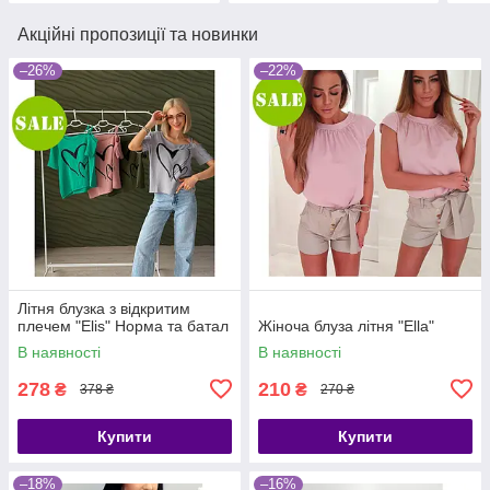
Акційні пропозиції та новинки
–26%
–22%
Літня блузка з відкритим
плечем "Elis" Норма та батал
Жіноча блуза літня "Ella"
В наявності
В наявності
278
210
₴
₴
378 ₴
270 ₴
Купити
Купити
–18%
–16%