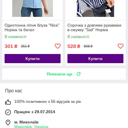
Однотонна літня блуза "Nice"
Сорочка з довгими рукавами
Норма та батал
в смужку "Sail" Норма
В наявності
В наявності
301
528
₴
₴
351 ₴
608 ₴
Купити
Купити
Показати ще
Про нас
100% позитивних з 56 відгуків за рік
Працює з 29.07.2014
м. Миколаїв
Миколаїв, Україна