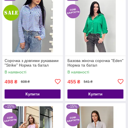
Сорочка з довгими рукавами
Базова жіноча сорочка "Eden"
"Strike" Норма та батал
Норма та батал
В наявності
В наявності
498
455
₴
₴
608 ₴
541 ₴
Купити
Купити
–15%
–15%