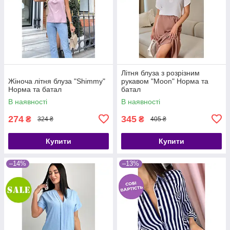
Літня блуза з розрізним
Жіноча літня блуза "Shimmy"
рукавом "Moon" Норма та
Норма та батал
батал
В наявності
В наявності
274
345
₴
₴
324 ₴
405 ₴
Купити
Купити
–14%
–13%