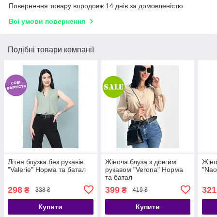
Повернення товару впродовж 14 днів за домовленістю
Всі умови повернення
Подібні товари компанії
Літня блузка без рукавів
Жіноча блуза з довгим
Жіно
"Valerie" Норма та батал
рукавом "Verona" Норма
"Nao
та батал
298
399
321
₴
₴
338 ₴
419 ₴
Купити
Купити