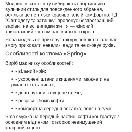
Модниці всього світу вибирають спортивний і
вуличний стиль для повсякденного вбрання,
оскільки це не тільки красиво, але й комфортно. ТД
"Світ одягу та затишку" пропонує безпрограшний
варіант на всі випадки життя — жіночий
трикотажний костюм напіввільного крою.
Нова модель не приховує фігуру повністю, але дає
змогу приховати невеликі вади та не сковує рухів.
Особливості костюма «Spring»
Виріб має низку особливостей:
• вільний крій;
• укорочені штани з кишенями, манжети на
рукавах і штанинах;
• довгі рукави, спущене плече;
• розрізи з боків кофти;
• комфортна середня посадка, пояс на гумці.
Біла смужка на передній частині кофти контрастує з
основним відтінком і створює невимушений
колірний акцент.