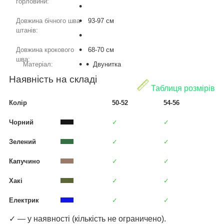
горловини:
Довжина бічного шва
93-97 см
штанів:
Довжина крокового
68-70 см
шва:
Матеріал:
Двунитка
Наявність на складі
Таблиця розмірів
Колір
50-52
54-56
Чорний
✓
✓
Зелений
✓
✓
Капучино
✓
✓
Хакі
✓
✓
Електрик
✓
✓
✓ — у наявності (кількість не ограничено).