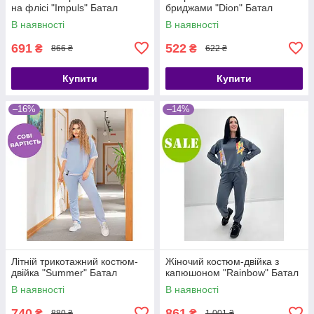
на флісі "Impuls" Батал
бриджами "Dion" Батал
В наявності
В наявності
691
522
₴
₴
866 ₴
622 ₴
Купити
Купити
–16%
–14%
Літній трикотажний костюм-
Жіночий костюм-двійка з
двійка "Summer" Батал
капюшоном "Rainbow" Батал
В наявності
В наявності
740
861
₴
₴
880 ₴
1 001 ₴