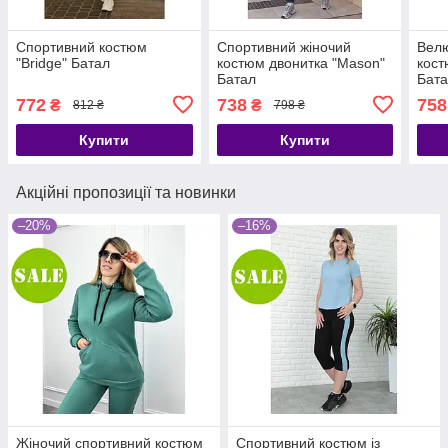
Спортивний костюм
Спортивний жіночий
Вел
"Bridge" Батал
костюм двонитка "Mason"
кост
Батал
Бат
772
738
758
₴
₴
812 ₴
798 ₴
Купити
Купити
Акційні пропозиції та новинки
–20%
–16%
Жіночий спортивний костюм
Спортивний костюм із