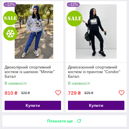
–12%
–12%
Двоколірний спортивний
Демісезонний спортивний
костюм із шапкою "Minnie"
костюм із принтом "Condor"
Батал
Батал
В наявності
В наявності
810
729
₴
₴
920 ₴
825 ₴
Купити
Купити
Показати ще