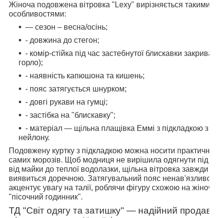
Жіноча подовжена вітровка "Lexy" вирізняється такими
особливостями:
— сезон – весна/осінь;
- довжина до стегон;
- комір-стійка під час застебнутої блискавки закриває
горло);
- наявність капюшона та кишень;
- пояс затягується шнурком;
- довгі рукави на гумці;
- застібка на "блискавку";
- матеріал — щільна плащівка Еммі з підкладкою з
нейлону.
Подовжену куртку з підкладкою можна носити практично 
самих морозів. Щоб модниця не вирішила одягнути під ку
від майки до теплої водолазки, щільна вітровка завжди
виявиться доречною. Затягувальний пояс ненав'язливо
акцентує увагу на талії, роблячи фігуру схожою на жіночн
"пісочний годинник".
ТД "Світ одягу та затишку" — надійний продаве