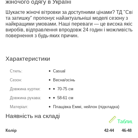
жіночого одягу в Україні
Шукаєте жіночі вітровки за доступними цінами? ТД "Світ 
та затишку" пропонує найактуальніші моделі сезону з
найкращими умовами. Наші переваги — це висока якість
виробів, відправлення впродовж 24 годин і можливість
повернення з будь-яких причин.
Характеристики
Стиль:
Casual
Сезон:
Весна/осінь
Довжина куртки:
70-75 см
Довжина рукава:
58-61 см
Матеріал:
Плащівка Еммі, нейлон (підкладка)
Наявність на складі
Таблиця 
Колір
42-44
46-48