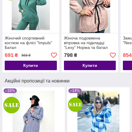
Жіночий спортивний
Жіноча подовжена
Замш
костюм на флісі "Impuls"
вітровка на підкладці
"Nes
Батал
"Lexy" Норма та батал
691
798
854
₴
₴
866 ₴
Купити
Купити
Акційні пропозиції та новинки
–16%
–14%