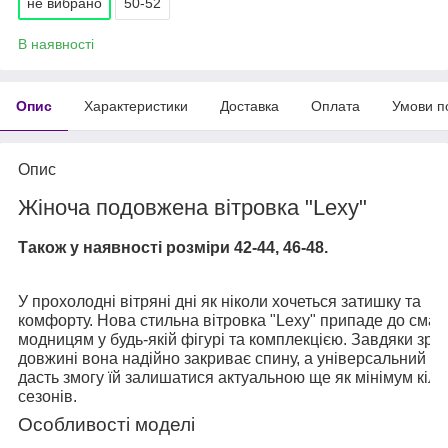
не вибрано
50-52
В наявності
Опис
Характеристики
Доставка
Оплата
Умови п
Опис
Жіноча подовжена вітровка "Lexy"
Також у наявності розміри 42-44, 46-48.
У прохолодні вітряні дні як ніколи хочеться затишку та
комфорту. Нова стильна вітровка "Lexy" припаде до смак
модницям у будь-якій фігурі та комплекцією. Завдяки зруч
довжині вона надійно закриває спину, а універсальний ф
дасть змогу їй залишатися актуальною ще як мінімум кіль
сезонів.
Особливості моделі