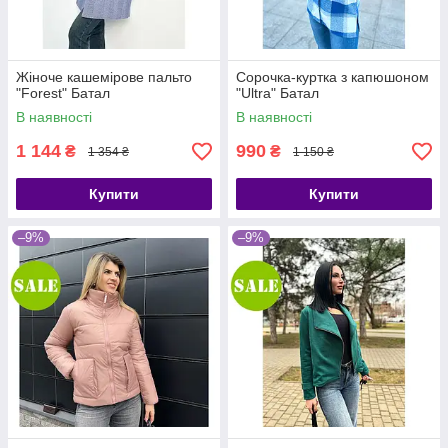
Жіноче кашемірове пальто
Сорочка-куртка з капюшоном
"Forest" Батал
"Ultra" Батал
В наявності
В наявності
1 144
990
₴
₴
1 354 ₴
1 150 ₴
Купити
Купити
–9%
–9%