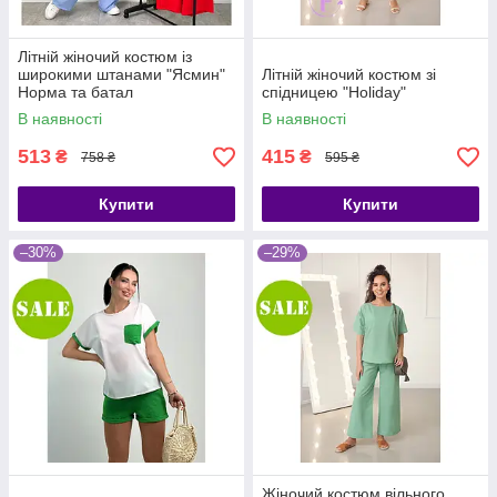
Літній жіночий костюм із
широкими штанами "Ясмин"
Літній жіночий костюм зі
Норма та батал
спідницею "Holiday"
В наявності
В наявності
513
415
₴
₴
758 ₴
595 ₴
Купити
Купити
–30%
–29%
Жіночий костюм вільного