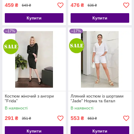
459
476
₴
₴
649 ₴
636 ₴
Купити
Купити
–17%
–17%
Костюм жіночий з ангори
Лляний костюм із шортами
"Frida"
"Jade" Норма та батал
В наявності
В наявності
291
553
₴
₴
351 ₴
663 ₴
Купити
Купити