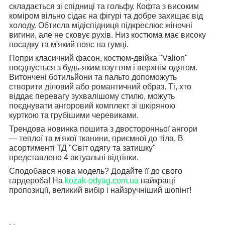
складається зі спідниці та гольфу. Кофта з високим
коміром вільно сідає на фігурі та добре захищає від
холоду. Обтисла мідіспідниця підкреслює жіночні
вигини, але не сковує рухів. Низ костюма має високу
посадку та м'який пояс на гумці.
Попри класичний фасон, костюм-двійка "Valion"
поєднується з будь-яким взуттям і верхнім одягом.
Витончені ботильйони та пальто допоможуть
створити діловий або романтичний образ. Ті, хто
віддає перевагу зухвалішому стилю, можуть
поєднувати ангоровий комплект зі шкіряною
курткою та грубішими черевиками.
Трендова новинка пошита з двосторонньої ангори
— теплої та м'якої тканини, приємної до тіла. В
асортименті ТД "Світ одягу та затишку"
представлено 4 актуальні відтінки.
Сподобався нова модель? Додайте її до свого
гардероба! На
kozak-odyag.com.ua
найкращі
пропозиції, великий вибір і найзручніший шопінг!