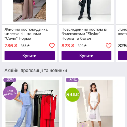
Жіночий костюм-двійка
Повсякденний костюм із
Жіно
жилетка зі штанами
блискавками "Skylar"
кост
"Cavin" Норма
Норма та батал
786
823
825
₴
₴
866 ₴
893 ₴
Купити
Купити
Акційні пропозиції та новинки
–32%
–30%