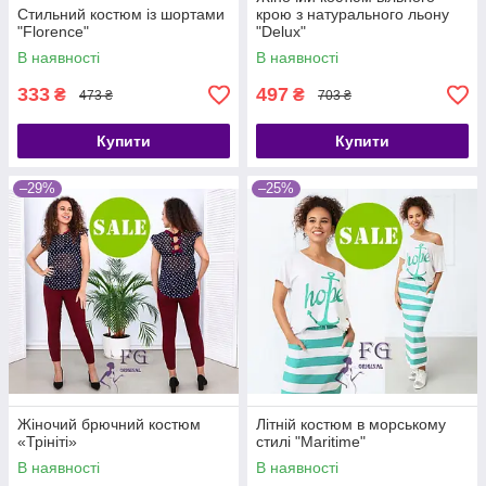
Стильний костюм із шортами
крою з натурального льону
"Florence"
"Delux"
В наявності
В наявності
333
497
₴
₴
473 ₴
703 ₴
Купити
Купити
–29%
–25%
Жіночий брючний костюм
Літній костюм в морському
«Трініті»
стилі "Maritime"
В наявності
В наявності