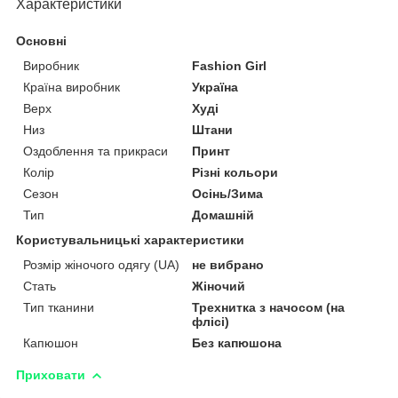
Характеристики
Основні
Виробник
Fashion Girl
Країна виробник
Україна
Верх
Худі
Низ
Штани
Оздоблення та прикраси
Принт
Колір
Різні кольори
Сезон
Осінь/Зима
Тип
Домашній
Користувальницькі характеристики
Розмір жіночого одягу (UA)
не вибрано
Стать
Жіночий
Тип тканини
Трехнитка з начосом (на
флісі)
Капюшон
Без капюшона
Приховати