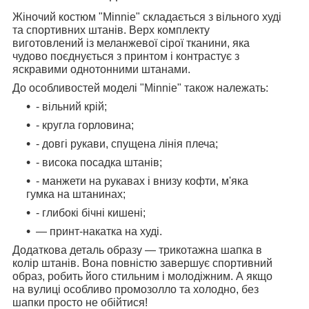
Жіночий костюм "Minnie" складається з вільного худі
та спортивних штанів. Верх комплекту
виготовлений із меланжевої сірої тканини, яка
чудово поєднується з принтом і контрастує з
яскравими однотонними штанами.
До особливостей моделі "Minnie" також належать:
- вільний крій;
- кругла горловина;
- довгі рукави, спущена лінія плеча;
- висока посадка штанів;
- манжети на рукавах і внизу кофти, м'яка
гумка на штанинах;
- глибокі бічні кишені;
— принт-накатка на худі.
Додаткова деталь образу — трикотажна шапка в
колір штанів. Вона повністю завершує спортивний
образ, робить його стильним і молодіжним. А якщо
на вулиці особливо промозолло та холодно, без
шапки просто не обійтися!