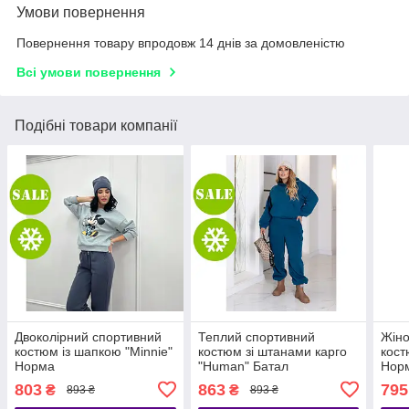
Умови повернення
Повернення товару впродовж 14 днів за домовленістю
Всі умови повернення
Подібні товари компанії
Двоколірний спортивний
Теплий спортивний
Жіно
костюм із шапкою "Minnie"
костюм зі штанами карго
кост
Норма
"Human" Батал
Норм
803
863
795
₴
₴
893 ₴
893 ₴