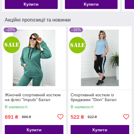
Купити
Купити
Акційні пропозиції та новинки
–20%
–16%
Жіночий спортивний костюм
Спортивний костюм із
на флісі "Impuls" Батал
бриджами "Dion" Батал
В наявності
В наявності
691
522
₴
₴
866 ₴
622 ₴
Купити
Купити