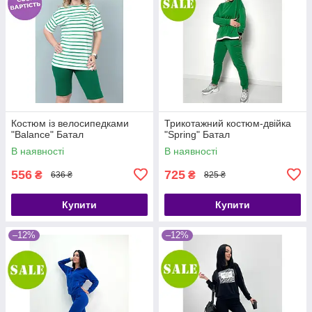
Костюм із велосипедками
Трикотажний костюм-двійка
"Balance" Батал
"Spring" Батал
В наявності
В наявності
556
725
₴
₴
636 ₴
825 ₴
Купити
Купити
–12%
–12%