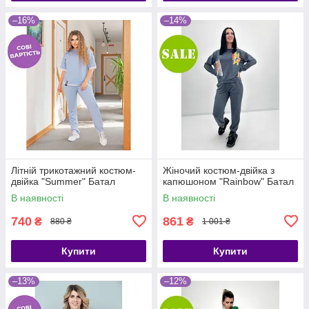
–16%
–14%
Літній трикотажний костюм-
Жіночий костюм-двійка з
двійка "Summer" Батал
капюшоном "Rainbow" Батал
В наявності
В наявності
740
861
₴
₴
880 ₴
1 001 ₴
Купити
Купити
–13%
–12%