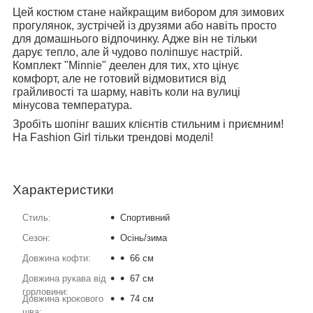
Цей костюм стане найкращим вибором для зимових
прогулянок, зустрічей із друзями або навіть просто
для домашнього відпочинку. Адже він не тільки
дарує тепло, але й чудово поліпшує настрій.
Комплект "Minnie" деелен для тих, хто цінує
комфорт, але не готовий відмовитися від
грайливості та шарму, навіть коли на вулиці
мінусова температура.
Зробіть шопінг ваших клієнтів стильним і приємним!
На Fashion Girl тільки трендові моделі!
Характеристики
Стиль:
Спортивний
Сезон:
Осінь/зима
Довжина кофти:
66 см
Довжина рукава від
67 см
горловини:
Довжина крокового
74 см
шва: