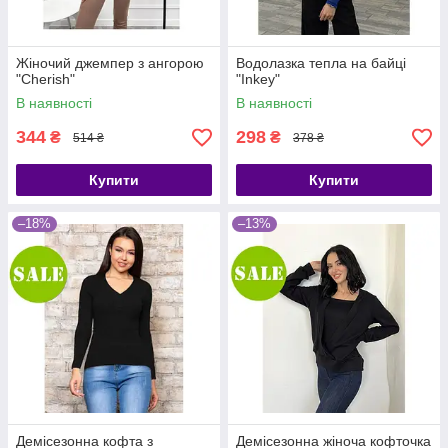
Жіночий джемпер з ангорою
Водолазка тепла на байці
"Cherish"
"Inkey"
В наявності
В наявності
344
298
₴
₴
514 ₴
378 ₴
Купити
Купити
–18%
–13%
Демісезонна кофта з
Демісезонна жіноча кофточка