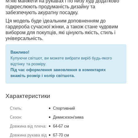
М'які манжети на рукавах і по низу худі додатково
підкреслюють продуманість дизайну та
забезпечують акуратну посадку.
Ця модель буде ідеальним доповненням до
гардероба сучасної жінки, а також стане чудовим
вибором для покупців, які цінують якість, стиль і
універсальність.
Важливо!
Купуючи світшот, ви можете вибрати виріб будь-якого
відтінку та розміру.
Під час оформлення замовлення в коментарях
вкажіть розмір і колір світшота.
Характеристики
Стиль:
Спортивний
Сезон:
Демисезон/зима
Довжина від плеча:
64-67 см
Довжина рукава від
67-70 см