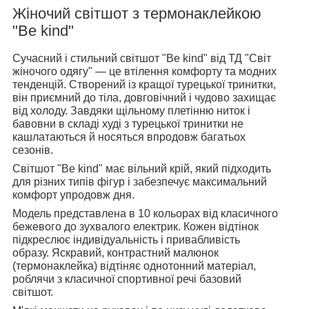
Жіночий світшот з термонаклейкою
"Be kind"
Сучасний і стильний світшот "Be kind" від ТД "Світ
жіночого одягу" — це втілення комфорту та модних
тенденцій. Створений із кращої турецької тринитки,
він приємний до тіла, довговічний і чудово захищає
від холоду. Завдяки щільному плетінню ниток і
бавовни в складі худі з турецької тринитки не
кашлатаються й носяться впродовж багатьох
сезонів.
Світшот "Be kind" має вільний крій, який підходить
для різних типів фігур і забезпечує максимальний
комфорт упродовж дня.
Модель представлена в 10 кольорах від класичного
бежевого до зухвалого електрик. Кожен відтінок
підкреслює індивідуальність і привабливість
образу. Яскравий, контрастний малюнок
(термонаклейка) відтіняє однотонний матеріал,
роблячи з класичної спортивної речі базовий
світшот.