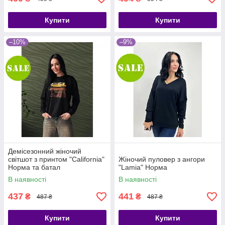
Купити
Купити
–10%
–9%
Демісезонний жіночий
світшот з принтом "California"
Жіночий пуловер з ангори
Норма та батал
"Lamia" Норма
В наявності
В наявності
437
441
₴
₴
487 ₴
487 ₴
Купити
Купити