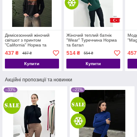
Демісезонний жіночий
Жіночий теплий батнік
Модн
світшот з принтом
"Wear" Туреччина Норма
"Mag
"California" Норма та
та батал
батал
437
514
457
₴
₴
487 ₴
554 ₴
Купити
Купити
Акційні пропозиції та новинки
–33%
–21%