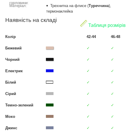
горловини:
Матеріал:
Трехнитка на флисе (
Туреччина
),
термонаклейка
Наявність на складі
Таблиця розмірів
Колір
42-44
46-48
Бежевий
✓
✓
Чорний
✓
✓
Електрик
✓
✓
Білий
✓
✓
Сірий
✓
✓
Темно-зелений
✓
✓
Моко
✓
✓
Джинс
✓
✓