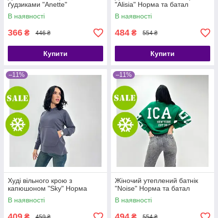
ґудзиками "Anette"
"Alisia" Норма та батал
В наявності
В наявності
366
484
₴
₴
446 ₴
554 ₴
Купити
Купити
–11%
–11%
Худі вільного крою з
Жіночий утеплений батнік
капюшоном "Sky" Норма
"Noise" Норма та батал
В наявності
В наявності
409
494
₴
₴
459 ₴
554 ₴