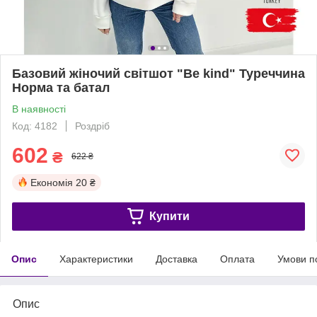
Базовий жіночий світшот "Be kind" Туреччина
Норма та батал
В наявності
Код: 4182
Роздріб
602
₴
622 ₴
Економія
20 ₴
Купити
Опис
Характеристики
Доставка
Оплата
Умови п
Опис