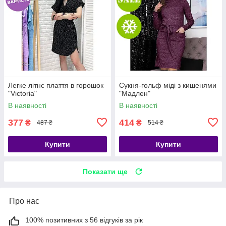
Легке літнє плаття в горошок
Сукня-гольф міді з кишенями
"Victoria"
"Мадлен"
В наявності
В наявності
377
414
₴
₴
487 ₴
514 ₴
Купити
Купити
Показати ще
Про нас
100% позитивних з 56 відгуків за рік