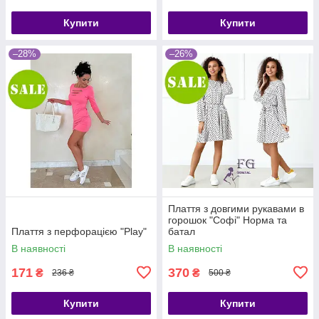
Купити
Купити
–28%
–26%
Плаття з довгими рукавами в
горошок "Софі" Норма та
Плаття з перфорацією "Play"
батал
В наявності
В наявності
171
370
₴
₴
236 ₴
500 ₴
Купити
Купити