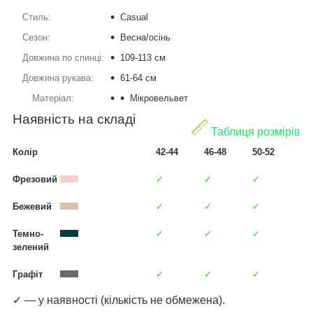
Стиль:
Casual
Сезон:
Весна/осінь
Довжина по спинці:
109-113 см
Довжина рукава:
61-64 см
Матеріал:
Мікровельвет
Наявність на складі
Таблиця розмірів
Колір
42-44
46-48
50-52
Фрезовий
✓
✓
✓
Бежевий
✓
✓
✓
Темно-
✓
✓
✓
зелений
Графіт
✓
✓
✓
✓ — у наявності (кількість не обмежена).