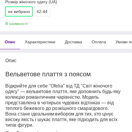
Розмір жіночого одягу (UA)
не вибрано
42-44
В наявності
Опис
Характеристики
Доставка
Оплата
Умови п
Опис
Вельветове плаття з поясом
Відкрийте для себе "Ofelia" від ТД "Світ жіночого
одягу" — вельветове плаття, яке доповнить будь-яку
колекцію романтичним чарівністю. Модель
представлена в чотирьох чудових відтінках — від
теплого бежевого до розкішного смарагдового.
Вона стане ідеальним вибором для тих, хто цінує
високу якість і шукає плаття, яке підходить для всіх
типів фігури.