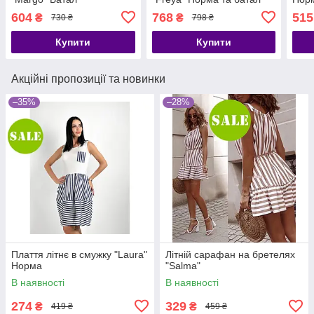
604
768
515
₴
₴
730 ₴
798 ₴
Купити
Купити
Акційні пропозиції та новинки
–35%
–28%
Плаття літнє в смужку "Laura"
Літній сарафан на бретелях
Норма
"Salma"
В наявності
В наявності
274
329
₴
₴
419 ₴
459 ₴