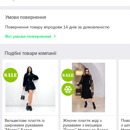
Умови повернення
Повернення товару впродовж 14 днів за домовленістю
Всі умови повернення
Подібні товари компанії
Вельветове плаття із
Жіноче плаття міді з
Повс
широкими рукавами
рукавами з екошкіри
з шп
"Margo" Батал
"Freya" Норма та батал
Норм