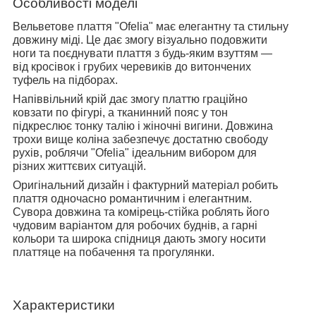
Особливості моделі
Вельветове плаття "Ofelia" має елегантну та стильну
довжину міді. Це дає змогу візуально подовжити
ноги та поєднувати плаття з будь-яким взуттям —
від кросівок і грубих черевиків до витончених
туфель на підборах.
Напіввільний крій дає змогу платтю граційно
ковзати по фігурі, а тканинний пояс у тон
підкреслює тонку талію і жіночні вигини. Довжина
трохи вище коліна забезпечує достатню свободу
рухів, роблячи "Ofelia" ідеальним вибором для
різних життєвих ситуацій.
Оригінальний дизайн і фактурний матеріал робить
плаття одночасно романтичним і елегантним.
Сувора довжина та комірець-стійка роблять його
чудовим варіантом для робочих буднів, а гарні
кольори та широка спідниця дають змогу носити
платтяце на побачення та прогулянки.
Характеристики