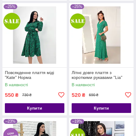
–25%
–25%
Повсякденне плаття міді
Літнє довге плаття з
"Kate" Норма
короткими рукавами "Lia"
В наявності
В наявності
550
520
₴
₴
730 ₴
690 ₴
Купити
Купити
–23%
–19%