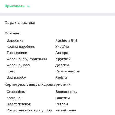
Приховати
Характеристики
Основні
Виробник
Fashion Girl
Країна виробник
Україна
Тип тканини
Ангора
Фасон вирізу горловини
Круглий
Фасон рукава
Довгий
Колір
Різні кольори
Вид виробу
Кофта
Користувальницькі характеристики
Сезонність
Весна/осінь
Капюшон
Вшитий
Вид толстовок
Реглан
Розмір жіночого одягу (UA)
не вибрано