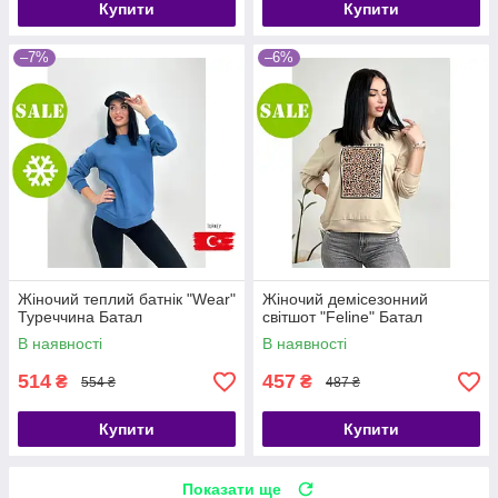
Купити
Купити
–7%
–6%
Жіночий теплий батнік "Wear"
Жіночий демісезонний
Туреччина Батал
світшот "Feline" Батал
В наявності
В наявності
514
457
₴
₴
554 ₴
487 ₴
Купити
Купити
Показати ще