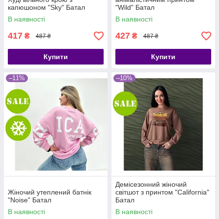
капюшоном "Sky" Батал
"Wild" Батал
В наявності
В наявності
417
427
₴
₴
487 ₴
487 ₴
Купити
Купити
–11%
–10%
Демісезонний жіночий
Жіночий утеплений батнік
світшот з принтом "California"
"Noise" Батал
Батал
В наявності
В наявності