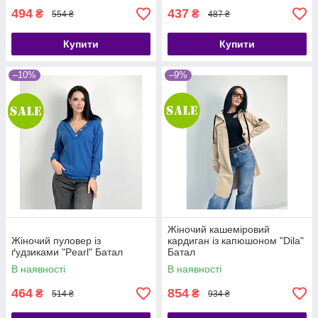
494
437
₴
₴
554 ₴
487 ₴
Купити
Купити
–10%
–9%
Жіночий кашеміровий
Жіночий пуловер із
кардиган із капюшоном "Dila"
ґудзиками "Pearl" Батал
Батал
В наявності
В наявності
464
854
₴
₴
514 ₴
934 ₴