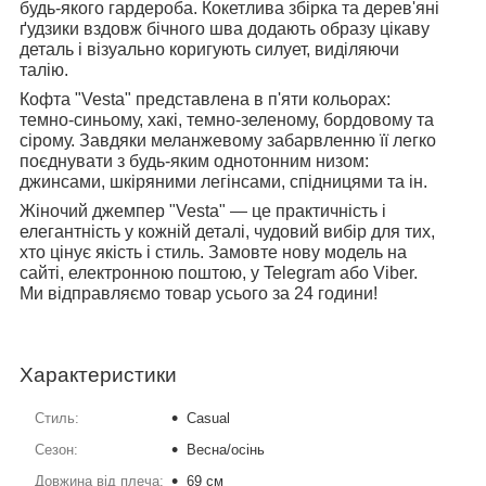
будь-якого гардероба. Кокетлива збірка та дерев'яні
ґудзики вздовж бічного шва додають образу цікаву
деталь і візуально коригують силует, виділяючи
талію.
Кофта "Vesta" представлена в п'яти кольорах:
темно-синьому, хакі, темно-зеленому, бордовому та
сірому. Завдяки меланжевому забарвленню її легко
поєднувати з будь-яким однотонним низом:
джинсами, шкіряними легінсами, спідницями та ін.
Жіночий джемпер "Vesta" — це практичність і
елегантність у кожній деталі, чудовий вибір для тих,
хто цінує якість і стиль. Замовте нову модель на
сайті, електронною поштою, у Telegram або Viber.
Ми відправляємо товар усього за 24 години!
Характеристики
Стиль:
Casual
Сезон:
Весна/осінь
Довжина від плеча:
69 см