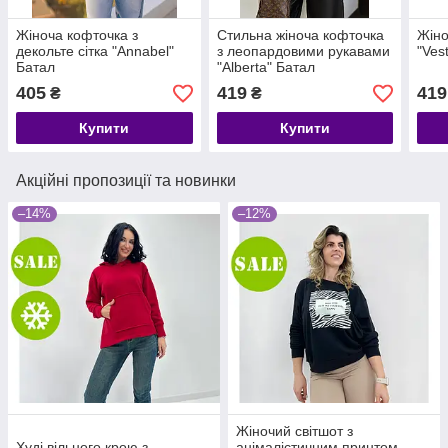
Жіноча кофточка з
Стильна жіноча кофточка
Жіно
декольте сітка "Annabel"
з леопардовими рукавами
"Ves
Батал
"Alberta" Батал
405
419
419
₴
₴
Купити
Купити
Акційні пропозиції та новинки
–14%
–12%
Жіночий світшот з
Худі вільного крою з
анімалістичним принтом