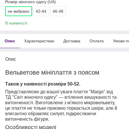
Розмір жіночого одягу (UA)
не вибрано
42-44
46-48
В наявності
Опис
Характеристики
Доставка
Оплата
Умови п
Опис
Вельветове мініплаття з поясом
Також у наявності розміри 50-52.
Представляємо до вашої уваги плаття "Margo" від
ТД "Світ жіночого одягу" — втілення вишуканості та
витонченості. Виготовлене з м'якого мікровельвету,
це плаття не тільки приємно торкається шкіри, але й
елегантно обрамляє силует, підкреслюючи
витонченість фігури.
Особливості моделі