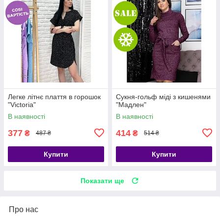
Легке літнє плаття в горошок
Сукня-гольф міді з кишенями
"Victoria"
"Мадлен"
В наявності
В наявності
377
414
₴
₴
487 ₴
514 ₴
Купити
Купити
Показати ще
Про нас