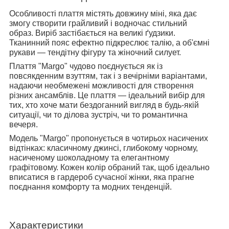
Особливості плаття містять довжину міні, яка дає
змогу створити грайливий і водночас стильний
образ. Виріб застібається на великі ґудзики.
Тканинний пояс ефектно підкреслює талію, а об'ємні
рукави — тендітну фігуру та жіночний силует.
Плаття "Margo" чудово поєднується як із
повсякденним взуттям, так і з вечірніми варіантами,
надаючи необмежені можливості для створення
різних ансамблів. Це плаття — ідеальний вибір для
тих, хто хоче мати бездоганний вигляд в будь-якій
ситуації, чи то ділова зустріч, чи то романтична
вечеря.
Модель "Margo" пропонується в чотирьох насичених
відтінках: класичному джинсі, глибокому чорному,
насиченому шоколадному та елегантному
графітовому. Кожен колір обраний так, щоб ідеально
вписатися в гардероб сучасної жінки, яка прагне
поєднання комфорту та модних тенденцій.
Характеристики