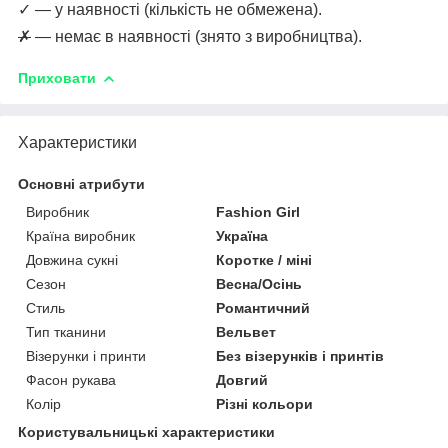
✓ — у наявності (кількість не обмежена).
✗
— немає в наявності (знято з виробництва).
Приховати
Характеристики
Основні атрибути
Виробник
Fashion Girl
Країна виробник
Україна
Довжина сукні
Коротке / міні
Сезон
Весна/Осінь
Стиль
Романтичний
Тип тканини
Вельвет
Візерунки і принти
Без візерунків і принтів
Фасон рукава
Довгий
Колір
Різні кольори
Користувальницькі характеристики