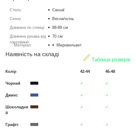
Стиль:
Casual
Сезон:
Весна/осінь
Довжина по спинці:
88-89 см
Довжина рукава від
70 см
горловини:
Матеріал:
Мікровельвет
Наявність на складі
Таблиця розмірів
Колір
42-44
46-48
Чорний
✓
✓
Джинс
✓
✓
Шоколадни
✓
✓
й
Графіт
✓
✓