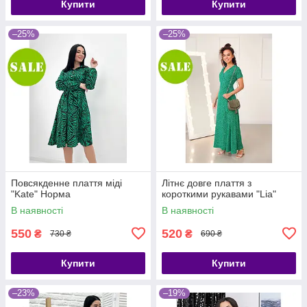
Купити
Купити
–25%
–25%
Повсякденне плаття міді
Літнє довге плаття з
"Kate" Норма
короткими рукавами "Lia"
В наявності
В наявності
550
520
₴
₴
730 ₴
690 ₴
Купити
Купити
–23%
–19%