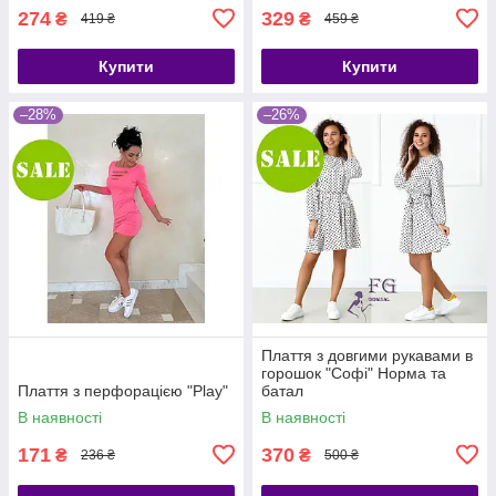
274
329
₴
₴
419 ₴
459 ₴
Купити
Купити
–28%
–26%
Плаття з довгими рукавами в
горошок "Софі" Норма та
Плаття з перфорацією "Play"
батал
В наявності
В наявності
171
370
₴
₴
236 ₴
500 ₴