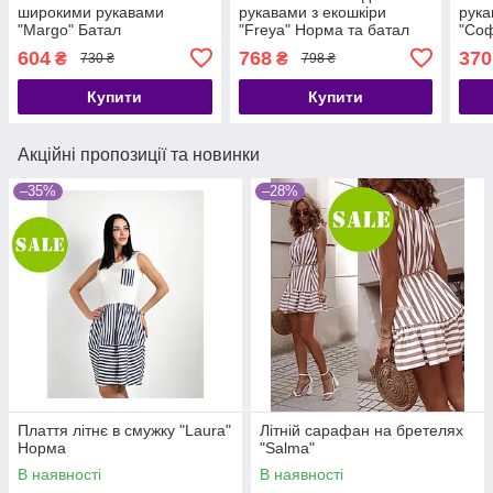
широкими рукавами
рукавами з екошкіри
рука
"Margo" Батал
"Freya" Норма та батал
"Соф
604
768
370
₴
₴
730 ₴
798 ₴
Купити
Купити
Акційні пропозиції та новинки
–35%
–28%
Плаття літнє в смужку "Laura"
Літній сарафан на бретелях
Норма
"Salma"
В наявності
В наявності