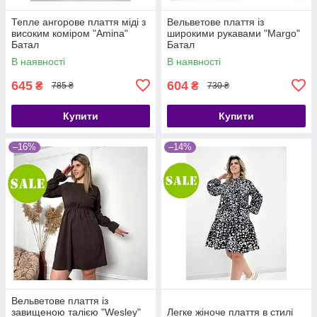
Тепле ангорове плаття міді з
Вельветове плаття із
високим коміром "Amina"
широкими рукавами "Margo"
Батал
Батал
В наявності
В наявності
645
604
₴
₴
785 ₴
730 ₴
Купити
Купити
–16%
–14%
Вельветове плаття із
завищеною талією "Wesley"
Легке жіноче плаття в стилі