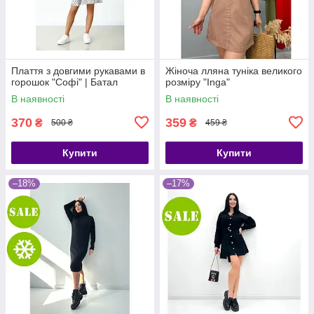
Плаття з довгими рукавами в
Жіноча лляна туніка великого
горошок "Софі" | Батал
розміру "Inga"
В наявності
В наявності
370
359
₴
₴
500 ₴
459 ₴
Купити
Купити
–18%
–17%