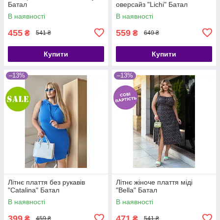
Батал
оверсайз "Lichi" Батал
В наявності
В наявності
455
559
₴
₴
541 ₴
649 ₴
Купити
Купити
–13%
–13%
Літнє плаття без рукавів
Літнє жіноче плаття міді
"Catalina" Батал
"Bella" Батал
В наявності
В наявності
399
471
₴
₴
459 ₴
541 ₴