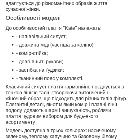
адаптується до різноманітних образів життя
сучасної жінки.
Особливості моделі
До особливостей плаття "Kate" належать:
- напіввільний силует;
- довжина міді (частіша за коліно);
- комір-стійка;
- довгі вшиті рукави;
- застібка на ґудзики;
- тканинний пояс у комплекті.
Класичний силует плаття гармонійно поєднується з
тонкою лінією талії, створюючи витончений і
жіночний образ, що підходить для різних типів фігур.
Елегантні деталі, як-от м'який комір і плавні лінії
подолу, додають шарм і вишуканість, роблячи
плаття чудовим вибором для будь-якого
асортименту.
Модель доступна в трьох кольорах: насиченому
зеленому, теплому капучино та базовому білому.