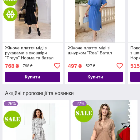
Жіноче плаття міді з
Жіноче плаття міді зі
Повс
рукавами з екошкіри
шнурком "Rea" Батал
з шп
"Freya" Норма та батал
Норм
768
497
515
₴
₴
798 ₴
527 ₴
Купити
Купити
Акційні пропозиції та новинки
–26%
–22%