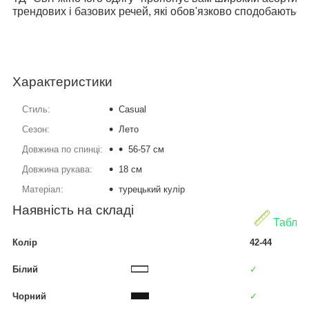
трендових і базових речей, які обов'язково сподобаються
Характеристики
Стиль:
Casual
Сезон:
Лето
Довжина по спинці:
56-57 см
Довжина рукава:
18 см
Матеріал:
турецький кулір
Наявність на складі
Таблиц
Колір
42-44
Білий
✓
Чорний
✓