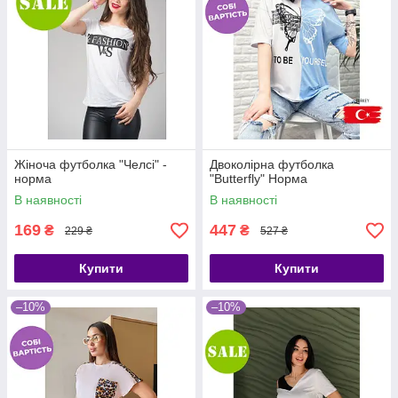
Жіноча футболка "Челсі" -
Двоколірна футболка
норма
"Butterfly" Норма
В наявності
В наявності
169
447
₴
₴
229 ₴
527 ₴
Купити
Купити
–10%
–10%