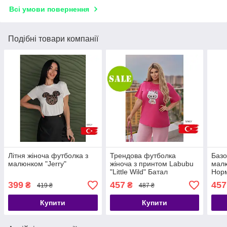
Всі умови повернення
Подібні товари компанії
Літня жіноча футболка з
Трендова футболка
Базо
малюнком "Jerry"
жіноча з принтом Labubu
мал
"Little Wild" Батал
Норм
399
457
457
₴
₴
419 ₴
487 ₴
Купити
Купити