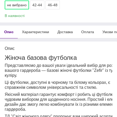
не вибрано
42-44
46-48
В наявності
Опис
Характеристики
Доставка
Оплата
Умови п
Опис
Жіноча базова футболка
Представляємо до вашої уваги ідеальний вибір для роз
вашого гардероба — базові жіночі футболки "Zefir" із тур
куліру.
Ці футболки, доступні в чорному та білому кольорах, є
справжнім символом універсальності та стилю.
Якісний матеріал гарантує комфорт і робить ці футболки
чудовим вибором для щоденного носіння. Простий і елег
дизайн дає змогу легко комбінувати їх із різними елемен
гардероба.
ТД "Світ жіночого одягу" пропонує вам широкий асортим