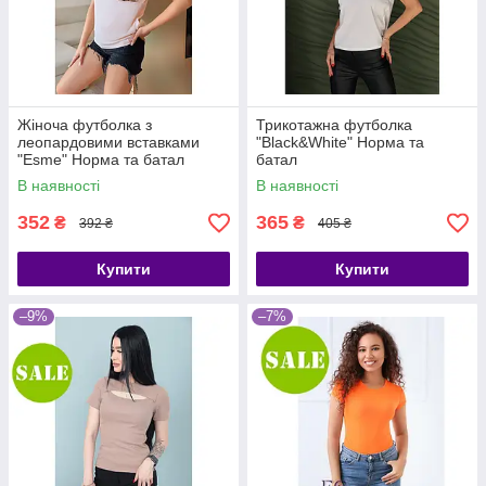
Жіноча футболка з
Трикотажна футболка
леопардовими вставками
"Black&White" Норма та
"Esme" Норма та батал
батал
В наявності
В наявності
352
365
₴
₴
392 ₴
405 ₴
Купити
Купити
–9%
–7%