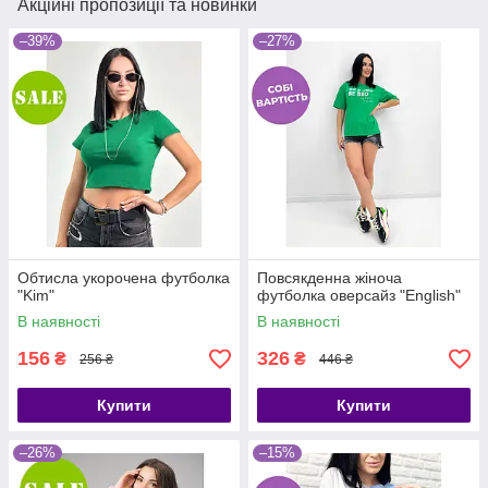
Акційні пропозиції та новинки
–39%
–27%
Обтисла укорочена футболка
Повсякденна жіноча
"Kim"
футболка оверсайз "English"
В наявності
В наявності
156
326
₴
₴
256 ₴
446 ₴
Купити
Купити
–26%
–15%