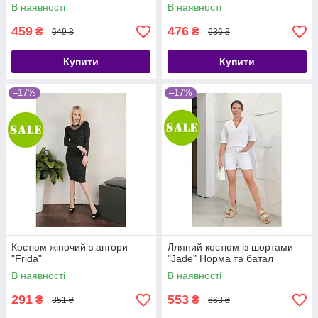
В наявності
В наявності
459
476
₴
₴
649 ₴
636 ₴
Купити
Купити
–17%
–17%
Костюм жіночий з ангори
Лляний костюм із шортами
"Frida"
"Jade" Норма та батал
В наявності
В наявності
291
553
₴
₴
351 ₴
663 ₴