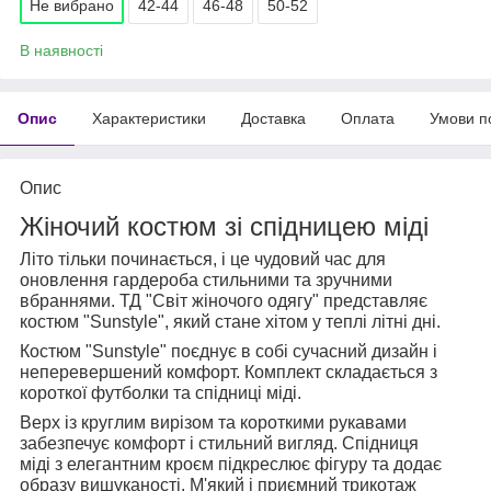
Не вибрано
42-44
46-48
50-52
В наявності
Опис
Характеристики
Доставка
Оплата
Умови п
Опис
Жіночий костюм зі спідницею міді
Літо тільки починається, і це чудовий час для
оновлення гардероба стильними та зручними
вбраннями. ТД "Світ жіночого одягу" представляє
костюм "Sunstyle", який стане хітом у теплі літні дні.
Костюм "Sunstyle" поєднує в собі сучасний дизайн і
неперевершений комфорт. Комплект складається з
короткої футболки та спідниці міді.
Верх із круглим вирізом та короткими рукавами
забезпечує комфорт і стильний вигляд. Спідниця
міді з елегантним кроєм підкреслює фігуру та додає
образу вишуканості. М'який і приємний трикотаж