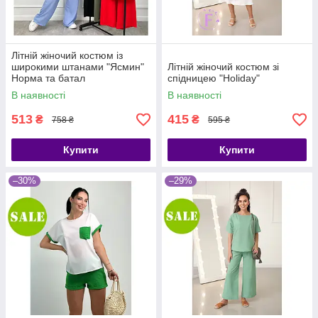
Літній жіночий костюм із
широкими штанами "Ясмин"
Літній жіночий костюм зі
Норма та батал
спідницею "Holiday"
В наявності
В наявності
513
415
₴
₴
758 ₴
595 ₴
Купити
Купити
–30%
–29%