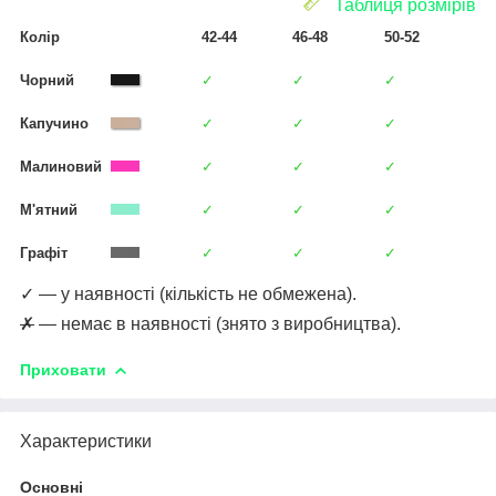
Таблиця розмірів
Колір
42-44
46-48
50-52
Чорний
✓
✓
✓
Капучино
✓
✓
✓
Малиновий
✓
✓
✓
М'ятний
✓
✓
✓
Графіт
✓
✓
✓
✓ — у наявності (кількість не обмежена).
✗
— немає в наявності (знято з виробництва).
Приховати
Характеристики
Основні