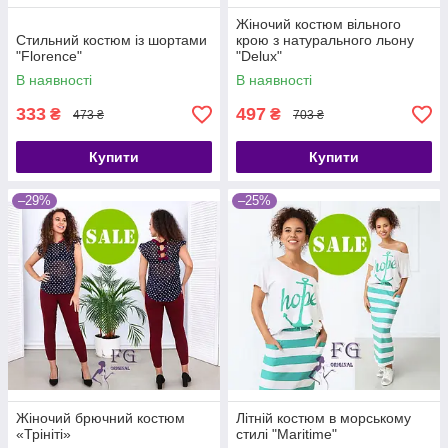
Жіночий костюм вільного
Стильний костюм із шортами
крою з натурального льону
"Florence"
"Delux"
В наявності
В наявності
333
497
₴
₴
473 ₴
703 ₴
Купити
Купити
–29%
–25%
Жіночий брючний костюм
Літній костюм в морському
«Трініті»
стилі "Maritime"