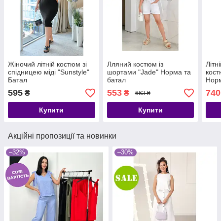
Жіночий літній костюм зі
Лляний костюм із
Літн
спідницею міді "Sunstyle"
шортами "Jade" Норма та
кост
Батал
батал
Норм
595
553
740
₴
₴
663 ₴
Купити
Купити
Акційні пропозиції та новинки
–32%
–30%