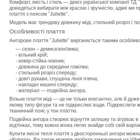
Комфорт, якість і стиль — девіз української компанії ТД
доведеться вибирати між красою і зручністю, адже ми 
плаття з поясом "Juliette".
Модель має трендову довжину міді, стильний розріз і т
Особливості плаття
Ангорове плаття "Juliette" вирізняється такими особлив
— сезон – демисезон/зима;
- вільний крій;
- комір-стійка-човник;
- довжина до середини гомілки;
- стильний розріз спереду;
- довгі рукави, спущена лінія плеча;
- накладні кишені спереду;
- матеріал — подвійна ангора.
Вільне плаття міді — це не тільки елегантно, але й дуж
якому типу фігури та не підкреслює вади. Підкреслити 
тканинний пояс у тон платтю.
Подвійна ангора створює відчуття затишку та зігріває в
відтінках, тому кожна жінка легко знайде собі свій варі
Купити якісні теплі плаття з двосторонньої ангори можн
«Купити». Ви також можете зробити замовлення на Vibe