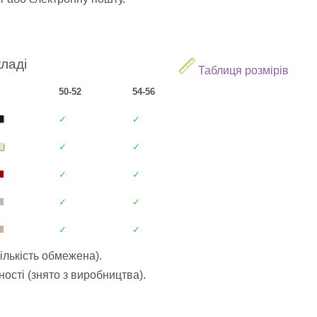
кладі
Таблиця розмірів
50-52
54-56
✓
✓
✓
✓
✓
✓
✓
✓
✓
✓
ількість обмежена).
ості (знято з виробництва).