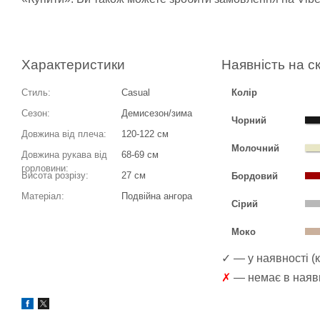
Характеристики
Наявність на с
Стиль:
Casual
Колір
Сезон:
Демисезон/зима
Чорний
Довжина від плеча:
120-122 см
Молочний
Довжина рукава від
68-69 см
горловини:
Висота розрізу:
27 см
Бордовий
Матеріал:
Подвійна ангора
Сірий
Моко
✓ — у наявності (к
✗
— немає в наявн