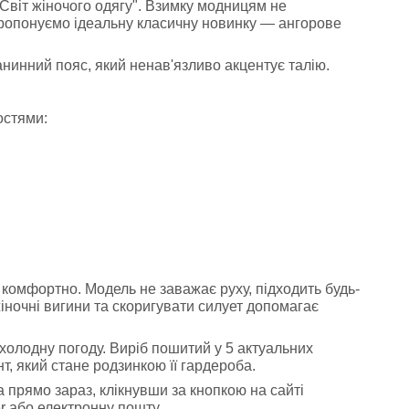
 "Світ жіночого одягу". Взимку модницям не
пропонуємо ідеальну класичну новинку — ангорове
канинний пояс, який ненав'язливо акцентує талію.
остями:
е комфортно. Модель не заважає руху, підходить будь-
жіночні вигини та скоригувати силует допомагає
 холодну погоду. Виріб пошитий у 5 актуальних
ант, який стане родзинкою її гардероба.
а прямо зараз, клікнувши за кнопкою на сайті
r або електронну пошту.