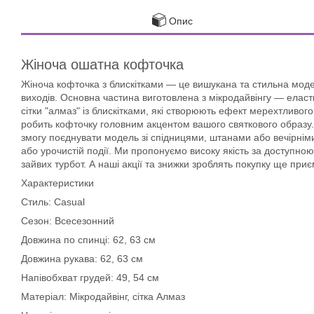
Опис
Жіноча ошатна кофточка
Жіноча кофточка з блискітками — це вишукана та стильна модел
виходів. Основна частина виготовлена з мікродайвінгу — еластич
сітки "алмаз" із блискітками, які створюють ефект мерехтливого
робить кофточку головним акцентом вашого святкового образу. 
змогу поєднувати модель зі спідницями, штанами або вечірніми
або урочистій події. Ми пропонуємо високу якість за доступно
зайвих турбот. А наші акції та знижки зроблять покупку ще при
Характеристики
Стиль: Casual
Сезон: Всесезонний
Довжина по спинці: 62, 63 см
Довжина рукава: 62, 63 см
Напівобхват грудей: 49, 54 см
Матеріал: Мікродайвінг, сітка Алмаз