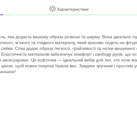
Характеристики
ь, яка додасть вашому образу розкоші та шарму. Вона ідеально підх
ного, м'якого та гладкого матеріалу, який красиво сидить на фігурі, 
 сяйва. Сітка додає образу легкості, грайливості та нотки вишукано
Еластичність матеріалів забезпечує комфорт і свободу рухів, що осо
 аксесуарами. Ця кофточка — ідеальний вибір для тих, хто хоче мат
ю ціною, щоб кожна покупка тішила вас. Завдяки зручним і простим
ємнішою!