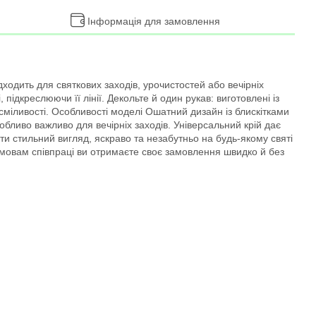
Інформація для замовлення
одить для святкових заходів, урочистостей або вечірніх
підкреслюючи її лінії. Декольте й один рукав: виготовлені із
ї сміливості. Особливості моделі Ошатний дизайн із блискітками
бливо важливо для вечірніх заходів. Універсальний крій дає
и стильний вигляд, яскраво та незабутньо на будь-якому святі
 умовам співпраці ви отримаєте своє замовлення швидко й без