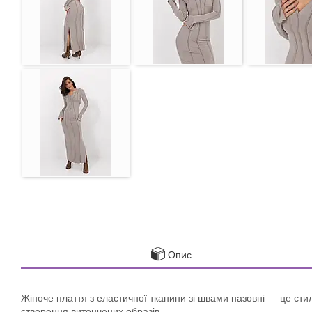
Опис
Жіноче плаття з еластичної тканини зі швами назовні — це ст
створення витончених образів.