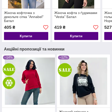
Жіноча кофточка з
Жіноча кофта з ґудзиками
Жіно
декольте сітка "Annabel"
"Vesta" Батал
голь
Батал
Норм
405
419
527
₴
₴
Купити
Купити
Акційні пропозиції та новинки
–14%
–12%
Жіночий світшот з