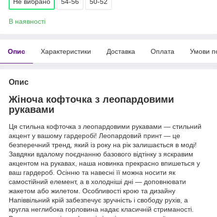
Не вибрано
54-56
50-52
В наявності
Опис
Характеристики
Доставка
Оплата
Умови п
Опис
Жіноча кофточка з леопардовими
рукавами
Ця стильна кофточка з леопардовими рукавами — стильний
акцент у вашому гардеробі! Леопардовий принт — це
безперечний тренд, який із року на рік залишається в моді!
Завдяки вдалому поєднанню базового відтінку з яскравим
акцентом на рукавах, наша новинка прекрасно впишеться у
ваш гардероб. Осінню та навесні її можна носити як
самостійний елемент, а в холодніші дні — доповнювати
жакетом або жилетом. Особливості крою та дизайну
Напіввільний крій забезпечує зручність і свободу рухів, а
кругла неглибока горловина надає класичній стриманості.