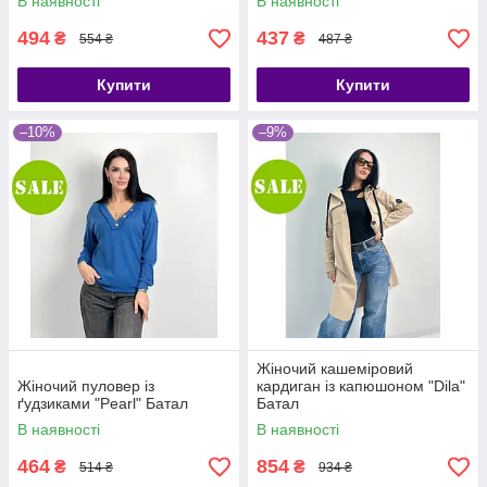
В наявності
В наявності
494
437
₴
₴
554 ₴
487 ₴
Купити
Купити
–10%
–9%
Жіночий кашеміровий
Жіночий пуловер із
кардиган із капюшоном "Dila"
ґудзиками "Pearl" Батал
Батал
В наявності
В наявності
464
854
₴
₴
514 ₴
934 ₴