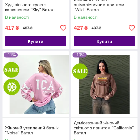
Худі вільного крою з
анімалістичним принтом
капюшоном "Sky" Батал
"Wild" Батал
В наявності
В наявності
417
427
₴
₴
487 ₴
487 ₴
Купити
Купити
–11%
–10%
Демісезонний жіночий
Жіночий утеплений батнік
світшот з принтом "California"
"Noise" Батал
Батал