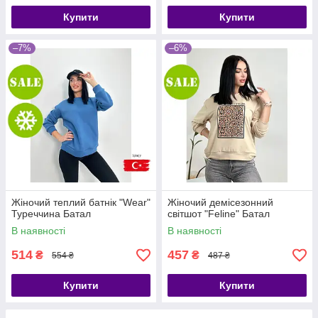
Купити
Купити
–7%
–6%
Жіночий теплий батнік "Wear"
Жіночий демісезонний
Туреччина Батал
світшот "Feline" Батал
В наявності
В наявності
514
457
₴
₴
554 ₴
487 ₴
Купити
Купити