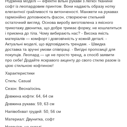
Родзинка моделі — ефектні вільні рукави з легкої тканини
софт із леопардовим принтом. Вони надають образу нотку
елегантної грайливості та витонченості. Манжети на рукавах
гармонійно доповнюють фасон, створюючи стильний
остаточний вигляд. Основа виробу виготовлена з якісного
трикотажу двонитка, що добре тримає форму, не кошлатиться
і приємна до тіла. Чому вибирають нас? - Висока якість
матеріалів — комфорт і довговічність у кожній деталі. -
Актуальні моделі, що відповідають трендам. - Швидка
доставка та зручні умови співпраці. - Вигідні пропозиції для
покупців. Леопард — це не просто тренд, а спосіб заявити
про себе! Додайте яскравого акценту до свого стилю разом із
цією стильною кофтиною!
Характеристики
Стиль: Casual
Сезон: Весна/осінь
Довжина кофти: 64, 64 см
Довжина рукава: 59, 63 см
Напівобхват грудей: 50, 56 см
Материал: Двунитка, софт
Наявність на складі