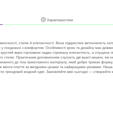
Характеристики
іночності, стилю й елегантності. Вона підкреслює витонченість силу
м у поєднанні з комфортом. Особливості крою та дизайну має довжи
 круглий виріз горловини надає стриману елегантність, а спущена л
о стилю. Практичним доповненням слугують дві вшиті кишені, які н
приємного до тіла трикотажного матеріалу, який добре тримає форм
 жіночі плаття за вигідними цінами та найкращими умовами. Наша к
уєте трендовий модний одяг. Замовляйте вже сьогодні — створюйте к