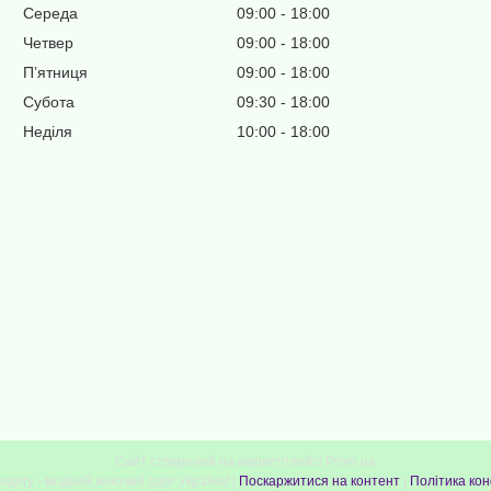
Середа
09:00
18:00
Четвер
09:00
18:00
Пʼятниця
09:00
18:00
Субота
09:30
18:00
Неділя
10:00
18:00
Сайт створений на маркетплейсі
Prom.ua
Світ жіночого одягу - модний жіночий одяг України! |
Поскаржитися на контент
|
Політика кон