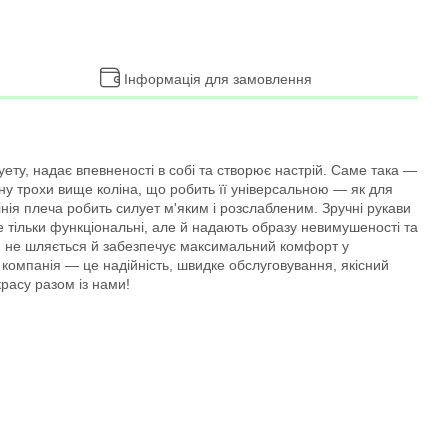
Інформація для замовлення
ету, надає впевненості в собі та створює настрій. Саме така —
ну трохи вище коліна, що робить її універсальною — як для
інія плеча робить силует м'яким і розслабленим. Зручні рукави
е тільки функціональні, але й надають образу невимушеності та
у, не шляється й забезпечує максимальний комфорт у
омпанія — це надійність, швидке обслуговування, якісний
расу разом із нами!