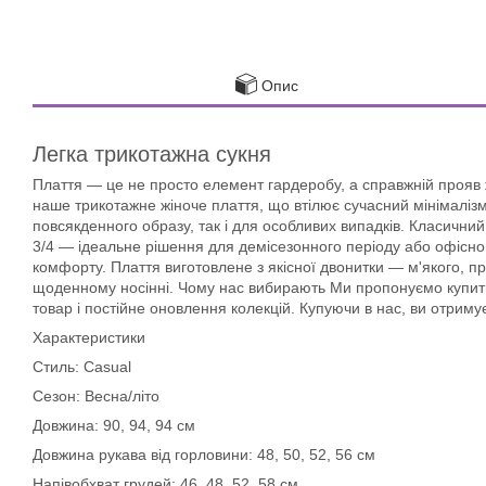
Опис
Легка трикотажна сукня
Плаття — це не просто елемент гардеробу, а справжній прояв ж
наше трикотажне жіноче плаття, що втілює сучасний мінімаліз
повсякденного образу, так і для особливих випадків. Класичний
3/4 — ідеальне рішення для демісезонного періоду або офісног
комфорту. Плаття виготовлене з якісної двонитки — м'якого, 
щоденному носінні. Чому нас вибирають Ми пропонуємо купити
товар і постійне оновлення колекцій. Купуючи в нас, ви отрим
Характеристики
Стиль: Casual
Сезон: Весна/літо
Довжина: 90, 94, 94 см
Довжина рукава від горловини: 48, 50, 52, 56 см
Напівобхват грудей: 46, 48, 52, 58 см