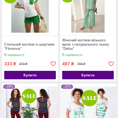
Жіночий костюм вільного
Стильний костюм із шортами
крою з натурального льону
"Florence"
"Delux"
В наявності
В наявності
333
497
₴
₴
473 ₴
703 ₴
Купити
Купити
–29%
–25%