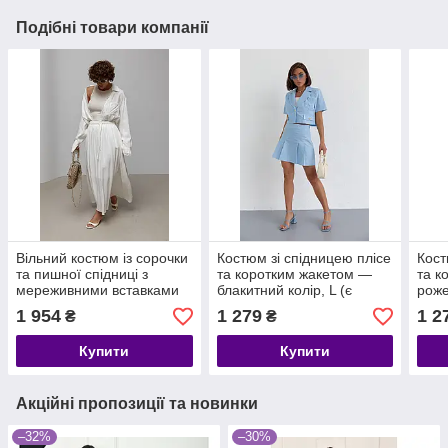
Подібні товари компанії
Вільний костюм із сорочки
Костюм зі спідницею плісе
Кост
та пишної спідниці з
та коротким жакетом —
та к
мереживними вставками
блакитний колір, L (є
роже
— молочний колір, ONE
розміри)
розм
1 954
1 279
1 2
₴
₴
SIZE (є розміри)
Купити
Купити
Акційні пропозиції та новинки
–32%
–30%