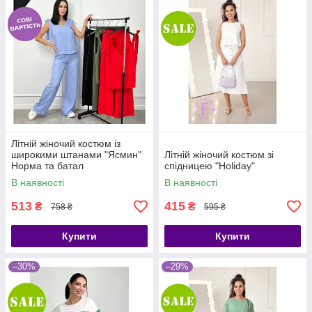
Літній жіночий костюм із
широкими штанами "Ясмин"
Літній жіночий костюм зі
Норма та батал
спідницею "Holiday"
В наявності
В наявності
513
415
₴
₴
758 ₴
595 ₴
Купити
Купити
–30%
–29%