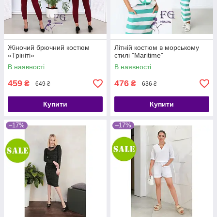
Жіночий брючний костюм
Літній костюм в морському
«Трініті»
стилі "Maritime"
В наявності
В наявності
459
476
₴
₴
649 ₴
636 ₴
Купити
Купити
–17%
–17%