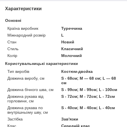
Характеристики
Основні
Країна виробник
Туреччина
Міжнародний розмір
L
Стан
Новий
Стиль
Класичний
Колір
Молочний
Користувальницькі характеристики
Тип виробів
Костюм-двойка
Довжина виробу, см
S - 68см; M — 68 см; L — 68
см
Довжина бічного шва, см
S - 99см; M - 99см; L - 100см
Довжина рукава від
S - 72см; M - 72см; L - 72см
горловини, см
Довжина рукава по
S - 40см; M - 40см; L - 40см
внутрішньому шву, см
Застібка
Зав'язки
Клас
Середній клас