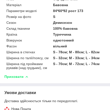
Матеріал
Бавовна
Параметри моделі
84*60*92 рост 173
Розмір на фото
S
Сезон
Демисезон
Склад тканини
100% бавовна
Країна
Туреччина
Візерунок
однотонний
Фасон
вільний
Ширина в стегнах
S - 78см; M - 80см; L - 82см
Ширина по талії/поясу, см
S - 32см; M - 33см; L - 34см
Ширина під проймами
S - 70см; M - 72см; L - 74см
рукавів (над грудьми), см
Приховати
Умови доставки
Доставка здійснюється тільки по передоплаті.
Нова Пошта