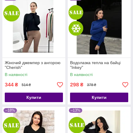
Жіночий джемпер з ангорою
Водолазка тепла на байці
"Cherish"
"Inkey"
В наявності
В наявності
344
298
₴
₴
514 ₴
378 ₴
Купити
Купити
–18%
–13%