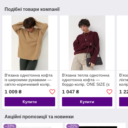
Подібні товари компанії
В'язана однотонна кофта
В'язана тепла однотонна
В'яз
із широкими рукавами —
однотонна кофта —
ліхт
світло-коричневий колір,
бордо-колір, ONE SIZE (є
колі
ONE SIZE (є розміри)
розміри)
розм
1 009
1 047
1 2
₴
₴
Купити
Купити
Акційні пропозиції та новинки
–33%
–21%