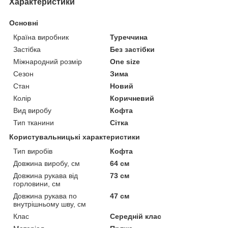
Характеристики
Основні
Країна виробник
Туреччина
Застібка
Без застібки
Міжнародний розмір
One size
Сезон
Зима
Стан
Новий
Колір
Коричневий
Вид виробу
Кофта
Тип тканини
Сітка
Користувальницькі характеристики
Тип виробів
Кофта
Довжина виробу, см
64 см
Довжина рукава від
73 см
горловини, см
Довжина рукава по
47 см
внутрішньому шву, см
Клас
Середній клас