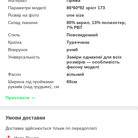
Матеріал
Пряжа
Параметри моделі
86*60*92 зріст 173
Розмір на фото
one size
Склад тканини
80% акрил, 13% полиэстер,
7% PBT
Стиль
Повсякденний
Країна
Туреччина
Візерунок
ромб
Універсальність
Заміри однакові для всіх
розмірів — особливість
фасону моделі
Фасон
вільний
Ширина під проймами
60см
рукавів (над грудьми), см
Приховати
Умови доставки
Доставка здійснюється тільки по передоплаті.
Нова Пошта