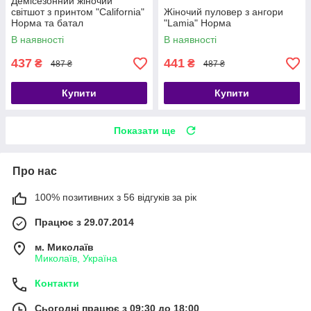
Демісезонний жіночий
світшот з принтом "California"
Жіночий пуловер з ангори
Норма та батал
"Lamia" Норма
В наявності
В наявності
437
441
₴
₴
487 ₴
487 ₴
Купити
Купити
Показати ще
Про нас
100% позитивних з 56 відгуків за рік
Працює з 29.07.2014
м. Миколаїв
Миколаїв, Україна
Контакти
Сьогодні працює з 09:30 до 18:00