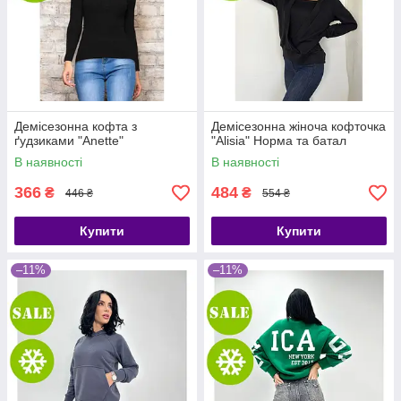
Демісезонна кофта з
Демісезонна жіноча кофточка
ґудзиками "Anette"
"Alisia" Норма та батал
В наявності
В наявності
366
484
₴
₴
446 ₴
554 ₴
Купити
Купити
–11%
–11%