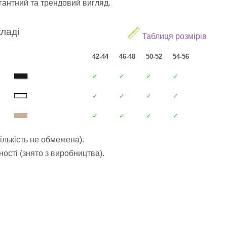
егантний та трендовий вигляд.
кладі
Таблиця розмірів
42-44
46-48
50-52
54-56
✓
✓
✓
✓
✓
✓
✓
✓
✓
✓
✓
✓
ількість не обмежена).
ості (знято з виробництва).