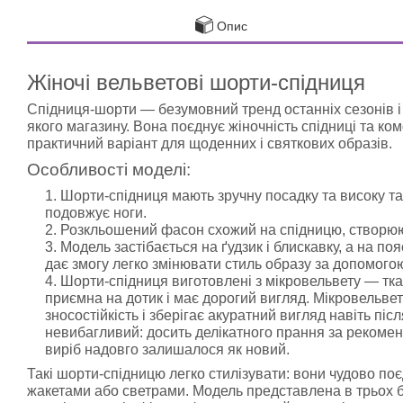
Опис
Жіночі вельветові шорти-спідниця
Спідниця-шорти — безумовний тренд останніх сезонів і
якого магазину. Вона поєднує жіночність спідниці та к
практичний варіант для щоденних і святкових образів.
Особливості моделі:
Шорти-спідниця мають зручну посадку та високу та
подовжує ноги.
Розкльошений фасон схожий на спідницю, створюю
Модель застібається на ґудзик і блискавку, а на по
дає змогу легко змінювати стиль образу за допомогою
Шорти-спідниця виготовлені з мікровельвету — тка
приємна на дотик і має дорогий вигляд. Мікровельве
зносостійкість і зберігає акуратний вигляд навіть піс
невибагливий: досить делікатного прання за рекомен
виріб надовго залишалося як новий.
Такі шорти-спідницю легко стилізувати: вони чудово по
жакетами або светрами. Модель представлена в трьох ба