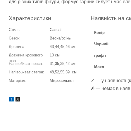
для різних типів фігури, формує гарний силует і має ел
Характеристики
Наявність на с
Стиль:
Casual
Колір
Сезон:
Весна/осінь
Чорний
Довжина:
43,44,45,46 см
Довжина крокового
10 см
графіт
шва:
Напівобхват пояса:
31,35,38,42 см
Моко
Напівобхват стегон:
48,52,55,59 см
✓ — у наявності (к
Матеріал:
Мікровельвет
✗
— немає в наявн