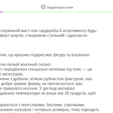
Характеристики
 справжній маст-хев гардероба й асортименту будь-
омфорт шортів, створюючи стильний і одночасно
лію, що красиво підкреслює фігуру та візуально
чи легкий жіночний силует.
ясі передбачені спеціальні петельки під пояс — це
 аксесуарів.
нини з дрібною, м'якою рубчастою фактурою, яка
т добре тримає форму, не просвічується, має
ля тривалого носіння. У догляді матеріал
дованої температури не вище ніж 30 градусів, щоб
єднуються з лонгслівами, блузами, сорочками,
зових кольорах і чотирьох розмірах, тому підходить