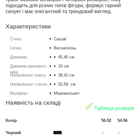
підходить для різних типів фігури, формує гарний
силует і має елегантний та трендовий вигляд.
Характеристики
Стиль:
Casual
Сезон:
Весна/осінь
Довжина:
45,46 см
Довжина крокового
10 см
шва:
Напівобхват пояса:
38,42 см
Напівобхват стегон:
55,59 см
Матеріал:
Мікровельвет
Наявність на складі
Таблиця розмірів
Колір
50-52
54-56
Чорний
✓
✓