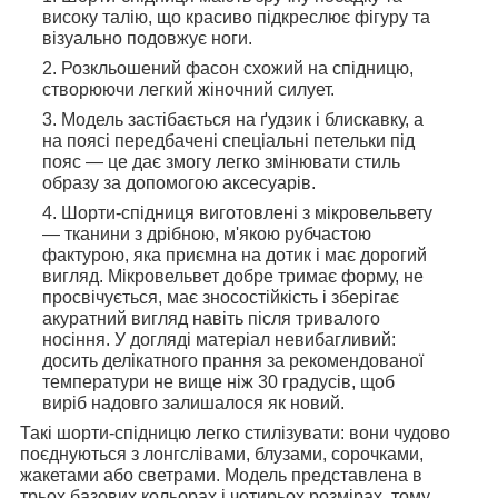
високу талію, що красиво підкреслює фігуру та
візуально подовжує ноги.
Розкльошений фасон схожий на спідницю,
створюючи легкий жіночний силует.
Модель застібається на ґудзик і блискавку, а
на поясі передбачені спеціальні петельки під
пояс — це дає змогу легко змінювати стиль
образу за допомогою аксесуарів.
Шорти-спідниця виготовлені з мікровельвету
— тканини з дрібною, м'якою рубчастою
фактурою, яка приємна на дотик і має дорогий
вигляд. Мікровельвет добре тримає форму, не
просвічується, має зносостійкість і зберігає
акуратний вигляд навіть після тривалого
носіння. У догляді матеріал невибагливий:
досить делікатного прання за рекомендованої
температури не вище ніж 30 градусів, щоб
виріб надовго залишалося як новий.
Такі шорти-спідницю легко стилізувати: вони чудово
поєднуються з лонгслівами, блузами, сорочками,
жакетами або светрами. Модель представлена в
трьох базових кольорах і чотирьох розмірах, тому