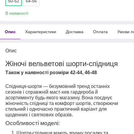
50-52
54-56
В наявності
Опис
Характеристики
Доставка
Оплата
Умови п
Опис
Жіночі вельветові шорти-спідниця
Також у наявності розміри 42-44, 46-48
Спідниця-шорти — безумовний тренд останніх
сезонів і справжній маст-хев гардероба й
асортименту будь-якого магазину. Вона поєднує
жіночність спідниці та комфорт шортів, створюючи
стильний і одночасно практичний варіант для
щоденних і святкових образів.
Особливості моделі:
Шорти-спідниця мають зручну посадку та