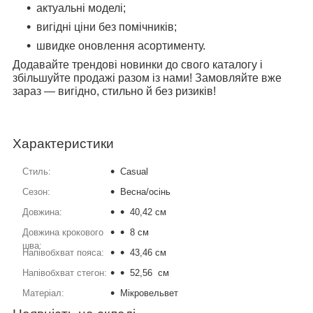
актуальні моделі;
вигідні ціни без помічників;
швидке оновлення асортименту.
Додавайте трендові новинки до свого каталогу і
збільшуйте продажі разом із нами! Замовляйте вже
зараз — вигідно, стильно й без ризиків!
Характеристики
Стиль:
Casual
Сезон:
Весна/осінь
Довжина:
40,42 см
Довжина крокового
8 см
шва:
Напівобхват пояса:
43,46 см
Напівобхват стегон:
52,56 см
Матеріал:
Мікровельвет