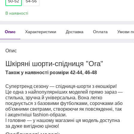
50-52
54-56
В наявності
Опис
Характеристики
Доставка
Оплата
Умови п
Опис
Шкіряні шорти-спідниця "Ora"
Також у наявності розміри 42-44, 46-48
Супертренд сезону — спідниця-шорти з екошкіри!
Це одна з найпопулярніших моделей прямо зараз —
стильна, зручна й універсальна. Вона легко
поєднується з базовими футболками, сорочками або
об'ємними светрами, створюючи як повсякденні, так
і акцентніші fashion-образи.
І головне — у нашому магазині ця модель доступна
за дуже вигідною ціною!