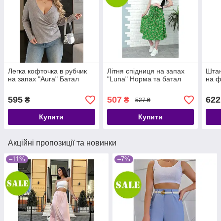
Легка кофточка в рубчик
Літня спідниця на запах
Штан
на запах "Aura" Батал
"Luna" Норма та батал
на ф
595
507
622
₴
₴
527 ₴
Купити
Купити
Акційні пропозиції та новинки
–11%
–7%