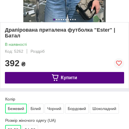
Драпірована приталена футболка "Ester" |
Батал
В наявності
Код: 5262
Роздріб
392
₴
Купити
Колір
Бежевий
Білий
Чорний
Бордовий
Шоколадний
Розмір жіночого одягу (UA)