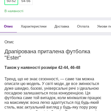
50-52
54-56
В наявності
Опис
Характеристики
Доставка
Оплата
Умови п
Опис
Драпірована приталена футболка
"Ester"
Також у наявності розміри 42-44, 46-48
Тренд, що не знає сезонності, — саме так можна
описати цю модель. У світі моди, де все змінюється
дуже швидко, базові, універсальні речі з ідеальною
посадкою залишаються поза конкуренцією. Ця
футболка саме той випадок, коли мінімалізм працює
на максимум: вона легко адаптується під будь-який
стиль, має актуальний вигляд у будь-яку пору року