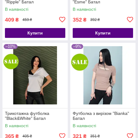
"Ripple" Батал
"Esme" Батал
В наявності
В наявності
409
352
₴
₴
459 ₴
392 ₴
Купити
Купити
–10%
–9%
Трикотажна футболка
Футболка з вирізом "Bianka"
"Black&White" Батал
Батал
В наявності
В наявності
365
321
₴
₴
405 ₴
351 ₴