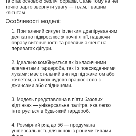
та стає основою безлічі образів. Саме тому на неї
точно варто звернути увагу — і вам, і вашим
клієнтам.
Особливості моделі:
Приталений силует із легким драпіруванням
делікатно підкреслює жіночні лінії, надаючи
образу витонченості та роблячи акцент на
перевагах фігури.
Ідеально комбінується як із класичними
елементами гардероба, так і з повсякденними
луками: має стильний вигляд під жакетом або
жилетом, а також чудово працює соло з
джинсами або спідницями.
Модель представлена в п'яти базових
відтінках — універсальна палітра, яка легко
інтегрується в будь-який гардероб.
Розмірний ряд до 56 — продумана
універсальність для жінок із різними типами