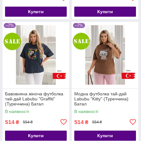
Купити
Купити
–7%
–7%
Бавовняна жіноча футболка
Модна футболка тай-дай
тай-дай Labubu "Graffiti"
Labubu "Kitty" (Туреччина)
(Туреччина) Батал
Батал
В наявності
В наявності
514
514
₴
₴
554 ₴
554 ₴
Купити
Купити