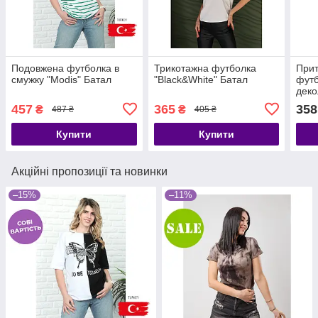
Подовжена футболка в
Трикотажна футболка
Прит
смужку "Modis" Батал
"Black&White" Батал
футб
деко
бата
457
365
358
₴
₴
487 ₴
405 ₴
Купити
Купити
Акційні пропозиції та новинки
–15%
–11%