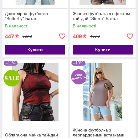
Двоколірна футболка
Жіноча футболка з ефектом
"Butterfly" Батал
тай-дай "Storm" Батал
В наявності
В наявності
447
409
₴
₴
527 ₴
459 ₴
Купити
Купити
–11%
–10%
Жіноча футболка з
Облягаюча майка тай-дай
леопардовими вставками