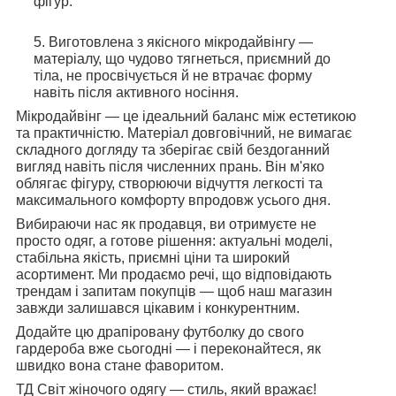
фігур.
Виготовлена з якісного мікродайвінгу —
матеріалу, що чудово тягнеться, приємний до
тіла, не просвічується й не втрачає форму
навіть після активного носіння.
Мікродайвінг — це ідеальний баланс між естетикою
та практичністю. Матеріал довговічний, не вимагає
складного догляду та зберігає свій бездоганний
вигляд навіть після численних прань. Він м'яко
облягає фігуру, створюючи відчуття легкості та
максимального комфорту впродовж усього дня.
Вибираючи нас як продавця, ви отримуєте не
просто одяг, а готове рішення: актуальні моделі,
стабільна якість, приємні ціни та широкий
асортимент. Ми продаємо речі, що відповідають
трендам і запитам покупців — щоб наш магазин
завжди залишався цікавим і конкурентним.
Додайте цю драпіровану футболку до свого
гардероба вже сьогодні — і переконайтеся, як
швидко вона стане фаворитом.
ТД Світ жіночого одягу — стиль, який вражає!