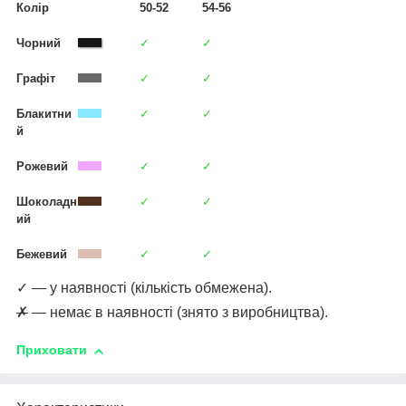
Колір
50-52
54-56
Чорний
✓
✓
Графіт
✓
✓
Блакитни
✓
✓
й
Рожевий
✓
✓
Шоколадн
✓
✓
ий
Бежевий
✓
✓
✓ — у наявності (кількість обмежена).
✗
— немає в наявності (знято з виробництва).
Приховати