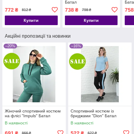
Батал
Бат
772
738
758
₴
₴
812 ₴
798 ₴
Купити
Купити
Акційні пропозиції та новинки
–20%
–16%
Жіночий спортивний костюм
Спортивний костюм із
на флісі "Impuls" Батал
бриджами "Dion" Батал
В наявності
В наявності
691
522
₴
₴
866 ₴
622 ₴