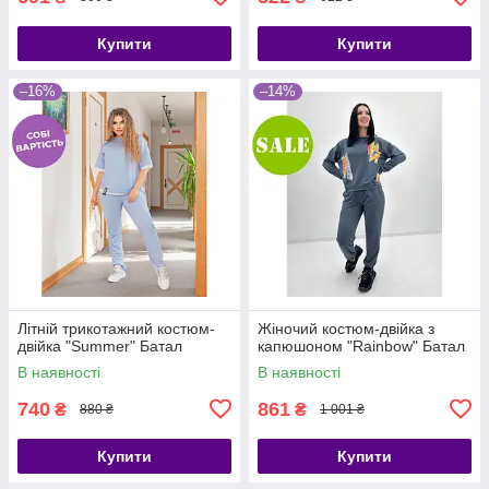
Купити
Купити
–16%
–14%
Літній трикотажний костюм-
Жіночий костюм-двійка з
двійка "Summer" Батал
капюшоном "Rainbow" Батал
В наявності
В наявності
740
861
₴
₴
880 ₴
1 001 ₴
Купити
Купити