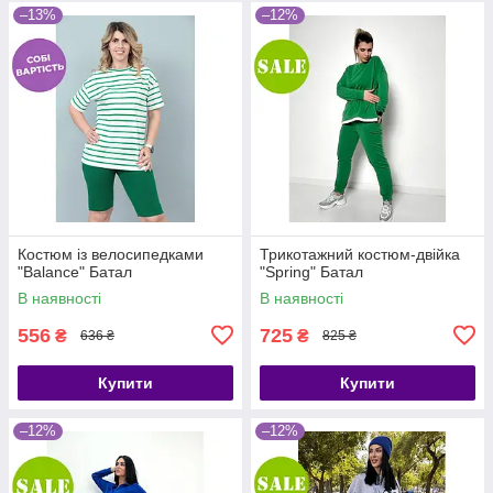
–13%
–12%
Костюм із велосипедками
Трикотажний костюм-двійка
"Balance" Батал
"Spring" Батал
В наявності
В наявності
556
725
₴
₴
636 ₴
825 ₴
Купити
Купити
–12%
–12%