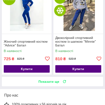
Двоколірний спортивний
Жіночий спортивний костюм
костюм із шапкою "Minnie"
"Advice" Батал
Батал
В наявності
В наявності
725
810
₴
₴
825 ₴
920 ₴
Купити
Купити
Показати ще
Про нас
100% позитивних з 56 відгуків за рік