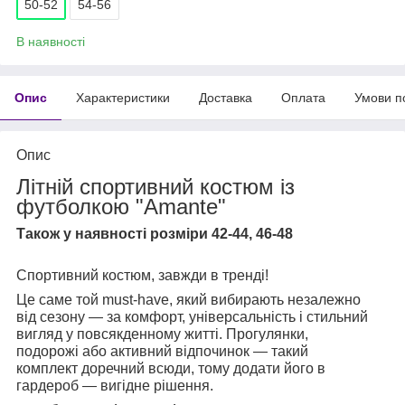
50-52
54-56
В наявності
Опис
Характеристики
Доставка
Оплата
Умови п
Опис
Літній спортивний костюм із
футболкою "Amante"
Також у наявності розміри 42-44, 46-48
Спортивний костюм, завжди в тренді!
Це саме той must-have, який вибирають незалежно
від сезону — за комфорт, універсальність і стильний
вигляд у повсякденному житті. Прогулянки,
подорожі або активний відпочинок — такий
комплект доречний всюди, тому додати його в
гардероб — вигідне рішення.