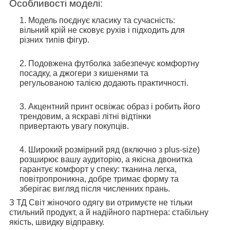
Особливості моделі:
Модель поєднує класику та сучасність:
вільний крій не сковує рухів і підходить для
різних типів фігур.
Подовжена футболка забезпечує комфортну
посадку, а джогери з кишенями та
регульованою талією додають практичності.
Акцентний принт освіжає образ і робить його
трендовим, а яскраві літні відтінки
привертають увагу покупців.
Широкий розмірний ряд (включно з plus-size)
розширює вашу аудиторію, а якісна двонитка
гарантує комфорт у спеку: тканина легка,
повітропроникна, добре тримає форму та
зберігає вигляд після численних прань.
З ТД Світ жіночого одягу ви отримуєте не тільки
стильний продукт, а й надійного партнера: стабільну
якість, швидку відправку.