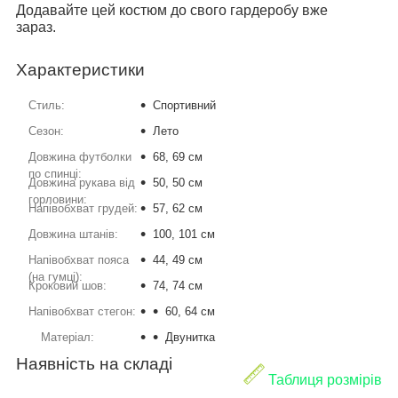
Додавайте цей костюм до свого гардеробу вже
зараз.
Характеристики
Стиль:
Спортивний
Сезон:
Лето
Довжина футболки
68, 69 см
по спинці:
Довжина рукава від
50, 50 см
горловини:
Напівобхват грудей:
57, 62 см
Довжина штанів:
100, 101 см
Напівобхват пояса
44, 49 см
(на гумці):
Кроковий шов:
74, 74 см
Напівобхват стегон:
60, 64 см
Матеріал:
Двунитка
Наявність на складі
Таблиця розмірів