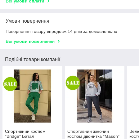
Всі умови оплати
Умови повернення
Повернення товару впродовж 14 днів за домовленістю
Всі умови повернення
Подібні товари компанії
Спортивний костюм
Спортивний жіночий
Вел
"Bridge" Батал
костюм двонитка "Mason"
кост