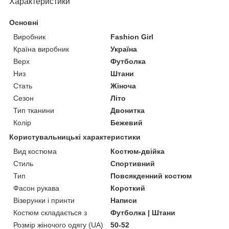
Характеристики
Основні
Виробник
Fashion Girl
Країна виробник
Україна
Верх
Футболка
Низ
Штани
Стать
Жіноча
Сезон
Літо
Тип тканини
Двонитка
Колір
Бежевий
Користувальницькі характеристики
Вид костюма
Костюм-двійка
Стиль
Спортивний
Тип
Повсякденний костюм
Фасон рукава
Короткий
Візерунки і принти
Написи
Костюм складається з
Футболка | Штани
Розмір жіночого одягу (UA)
50-52