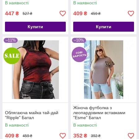
В наявності
В наявності
447
409
₴
₴
527 ₴
459 ₴
Купити
Купити
–11%
–10%
Жіноча футболка з
Облягаюча майка тай-дай
леопардовими вставками
"Ripple" Батал
"Esme" Батал
В наявності
В наявності
409
352
₴
₴
459 ₴
392 ₴