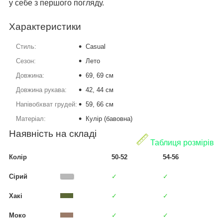
у себе з першого погляду.
Характеристики
Стиль:
Casual
Сезон:
Лето
Довжина:
69, 69 см
Довжина рукава:
42, 44 см
Напівобхват грудей:
59, 66 см
Матеріал:
Кулір (бавовна)
Наявність на складі
Таблиця розмірів
Колір
50-52
54-56
Сірий
✓
✓
Хакі
✓
✓
Моко
✓
✓