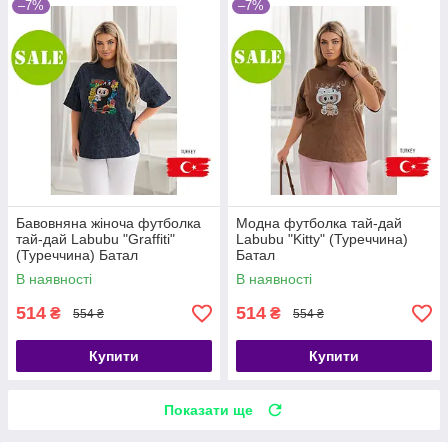
–7%
–7%
Бавовняна жіноча футболка
Модна футболка тай-дай
тай-дай Labubu "Graffiti"
Labubu "Kitty" (Туреччина)
(Туреччина) Батал
Батал
В наявності
В наявності
514
514
₴
₴
554 ₴
554 ₴
Купити
Купити
Показати ще