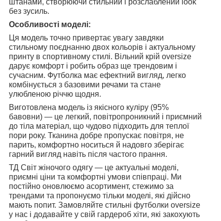
штанами, створюючи стильний і розслаблений look
без зусиль.
Особливості моделі:
Ця модель точно привертає увагу завдяки
стильному поєднанню двох кольорів і актуальному
принту в спортивному стилі. Вільний крій oversize
дарує комфорт і робить образ ще трендовим і
сучасним. Футболка має ефектний вигляд, легко
комбінується з базовими речами та стане
улюбленою річчю щодня.
Виготовлена модель із якісного куліру (95%
бавовни) — це легкий, повітропроникний і приємний
до тіла матеріал, що чудово підходить для теплої
пори року. Тканина добре пропускає повітря, не
парить, комфортно носиться й надовго зберігає
гарний вигляд навіть після частого прання.
ТД Світ жіночого одягу — це актуальні моделі,
приємні ціни та комфортні умови співпраці. Ми
постійно оновлюємо асортимент, стежимо за
трендами та пропонуємо тільки моделі, які дійсно
мають попит. Замовляйте стильні футболки oversize
у нас і додавайте у свій гардероб хіти, які закохують