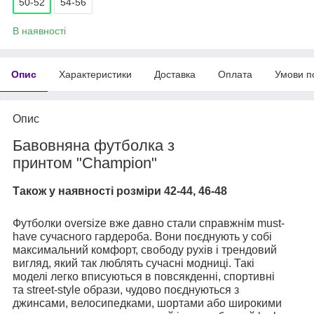
50-52
54-56
В наявності
Опис
Характеристики
Доставка
Оплата
Умови п
Опис
Бавовняна футболка з
принтом "Champion"
Також у наявності розміри 42-44, 46-48
Футболки oversize вже давно стали справжнім must-
have сучасного гардероба. Вони поєднують у собі
максимальний комфорт, свободу рухів і трендовий
вигляд, який так люблять сучасні модниці. Такі
моделі легко вписуються в повсякденні, спортивні
та street-style образи, чудово поєднуються з
джинсами, велосипедками, шортами або широкими