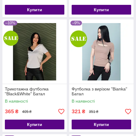
Купити
Купити
–10%
–9%
Трикотажна футболка
Футболка з вирізом "Bianka"
"Black&White" Батал
Батал
В наявності
В наявності
365
321
₴
₴
405 ₴
351 ₴
Купити
Купити