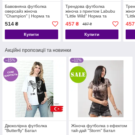
Бавовняна футболка
Трендова футболка
Трен
оверсайз жіноча
жіноча з принтом Labubu
жіно
"Champion" | Норма та
"Little Wild" Норма та
"Litt
батал
батал
514
457
457
₴
₴
487 ₴
Купити
Купити
Акційні пропозиції та новинки
–15%
–11%
Двоколірна футболка
Жіноча футболка з ефектом
"Butterfly" Батал
тай-дай "Storm" Батал