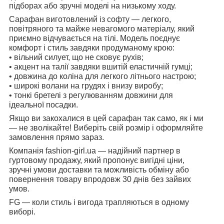
підборах або зручні моделі на низькому ходу.
Сарафан виготовлений із софту — легкого,
повітряного та майже невагомого матеріалу, який
приємно відчувається на тілі. Модель поєднує
комфорт і стиль завдяки продуманому крою:
• вільний силует, що не сковує рухів;
• акцент на талії завдяки вшитій еластичній гумці;
• довжина до коліна для легкого літнього настрою;
• широкі волани на грудях і внизу виробу;
• тонкі бретелі з регулюванням довжини для
ідеальної посадки.
Якщо ви закохалися в цей сарафан так само, як і ми
— не зволікайте! Виберіть свій розмір і оформляйте
замовлення прямо зараз.
Компанія fashion-girl.ua — надійний партнер в
гуртовому продажу, який пропонує вигідні ціни,
зручні умови доставки та можливість обміну або
повернення товару впродовж 30 днів без зайвих
умов.
FG — коли стиль і вигода трапляються в одному
виборі.