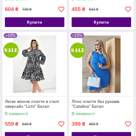
604
455
₴
₴
730 ₴
541 ₴
Купити
Купити
–14%
–13%
Легке жіноче плаття в стилі
Літнє плаття без рукавів
оверсайз "Lichi" Батал
"Catalina" Батал
В наявності
В наявності
559
399
₴
₴
649 ₴
459 ₴