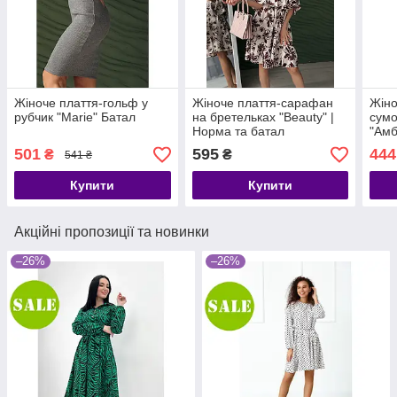
Жіноче плаття-гольф у
Жіноче плаття-сарафан
Жіно
рубчик "Marie" Батал
на бретельках "Beauty" |
сумо
Норма та батал
"Амб
501
595
444
₴
₴
541 ₴
Купити
Купити
Акційні пропозиції та новинки
–26%
–26%