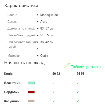
Характеристики
Стиль:
Молодіжний
Сезон:
Лето
Довжина по спинці:
83, 87 см
Напівобхват грудей:
51, 55 см
Напівобхват талії (на
38, 42 см
гумці):
Матеріал:
Софт
Наявність на складі
Таблиця розмірів
Колір
50-52
54-56
Блакитний
✓
✓
Бордовий
✓
✓
Капучино
✓
✓