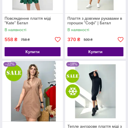
Повсякденне плаття міді
Плаття з довгими рукавами в
"Kate" Батал
горошок "Софі" | Батал
В наявності
В наявності
558
370
₴
₴
758 ₴
500 ₴
Купити
Купити
–22%
–18%
Тепле ангорове плаття міді з