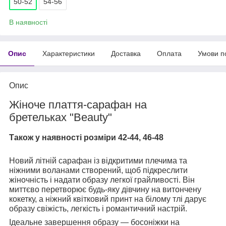
50-52
54-56
В наявності
Опис
Характеристики
Доставка
Оплата
Умови п
Опис
Жіноче плаття-сарафан на
бретельках "Beauty"
Також у наявності розміри 42-44, 46-48
Новий літній сарафан із відкритими плечима та
ніжними воланами створений, щоб підкреслити
жіночність і надати образу легкої грайливості. Він
миттєво перетворює будь-яку дівчину на витончену
кокетку, а ніжний квітковий принт на білому тлі дарує
образу свіжість, легкість і романтичний настрій.
Ідеальне завершення образу — босоніжки на