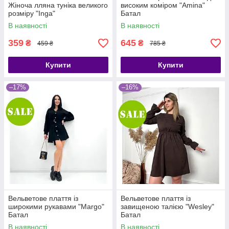
Жіноча лляна туніка великого
високим коміром "Amina"
розміру "Inga"
Батал
В наявності
В наявності
359
645
₴
₴
459 ₴
785 ₴
Купити
Купити
–17%
–16%
Вельветове плаття із
Вельветове плаття із
широкими рукавами "Margo"
завищеною талією "Wesley"
Батал
Батал
В наявності
В наявності