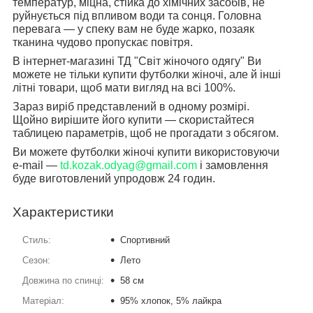
температур, міцна, стійка до хімічних засобів, не
руйнується під впливом води та сонця. Головна
перевага — у спеку вам не буде жарко, позаяк
тканина чудово пропускає повітря.
В інтернет-магазині ТД "Світ жіночого одягу" Ви
можете не тільки купити футболки жіночі, але й інші
літні товари, щоб мати вигляд на всі 100%.
Зараз виріб представлений в одному розмірі.
Щойно вирішите його купити — скористайтеся
таблицею параметрів, щоб не прогадати з обсягом.
Ви можете футболки жіночі купити використовуючи
e-mail —
td.kozak.odyag@gmail.com
і замовлення
буде виготовлений упродовж 24 годин.
Характеристики
Стиль:
Cпортивний
Сезон:
Лето
Довжина по спинці:
58 см
Матеріал:
95% хлопок, 5% лайкра