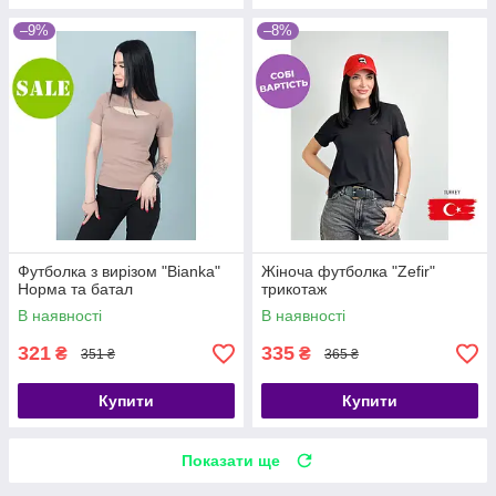
–9%
–8%
Футболка з вирізом "Bianka"
Жіноча футболка "Zefir"
Норма та батал
трикотаж
В наявності
В наявності
321
335
₴
₴
351 ₴
365 ₴
Купити
Купити
Показати ще