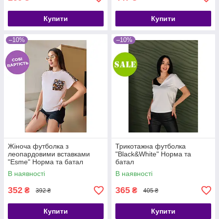
Купити
Купити
–10%
–10%
Жіноча футболка з
Трикотажна футболка
леопардовими вставками
"Black&White" Норма та
"Esme" Норма та батал
батал
В наявності
В наявності
352
365
₴
₴
392 ₴
405 ₴
Купити
Купити