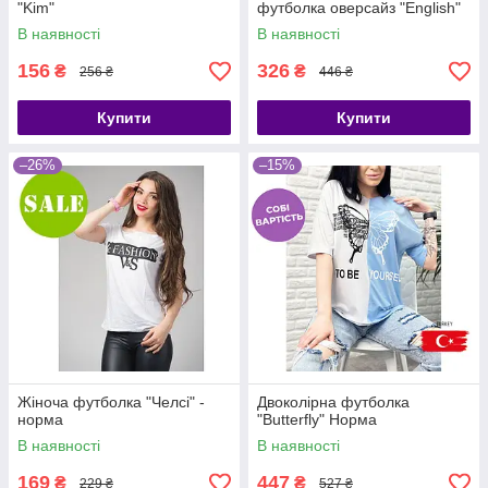
"Kim"
футболка оверсайз "English"
В наявності
В наявності
156
326
₴
₴
256 ₴
446 ₴
Купити
Купити
–26%
–15%
Жіноча футболка "Челсі" -
Двоколірна футболка
норма
"Butterfly" Норма
В наявності
В наявності
169
447
₴
₴
229 ₴
527 ₴