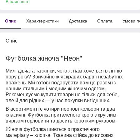
В наявності
Опис
Характеристики
Доставка
Оплата
Умови п
Опис
Футболка жіноча "Неон"
Милі дівчата та жінки, чого ж нам хочеться в літню
пору року? Звичайно ж яскравих барв і незабутніх
вражень. Ми готові подарувати вам це разом із
нашим стильним і модним жіночим одягом.
Рекомендуємо купити товари не тільки для себе,
але й для рідних — у нас покупки вигідніших.
В асортименті є чотири неонові кольори та два
класичні. Футболка приталеного крою з круглим
вирізом горловини та досить коротким рукавом.
Жіноча футболка шиється з практичного
матеріалу – хлопка. Тканина стійка до високих