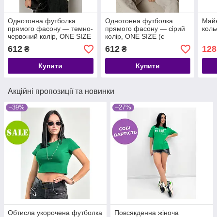
Однотонна футболка
Однотонна футболка
Майк
прямого фасону — темно-
прямого фасону — сірий
коль
червоний колір, ONE SIZE
колір, ONE SIZE (є
(є розміри)
розміри)
612
612
128
₴
₴
Купити
Купити
Акційні пропозиції та новинки
–39%
–27%
Обтисла укорочена футболка
Повсякденна жіноча